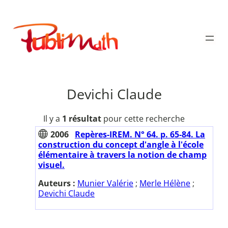
Aller
au
Publimath
contenu
Devichi Claude
Il y a
1 résultat
pour cette recherche
2006
Repères-IREM. N° 64. p. 65-84. La
construction du concept d'angle à l'école
élémentaire à travers la notion de champ
visuel.
Auteurs :
Munier Valérie
;
Merle Hélène
;
Devichi Claude