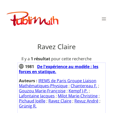
Aller
au
Publimath
contenu
Ravez Claire
Il y a
1 résultat
pour cette recherche
1981
De l'expérience au modèle : les
forces en statique.
Auteurs :
IREMS de Paris Groupe Liaison
Mathématiques-Physique
;
Chantereau F.
;
Gouzou Marie-Françoise
;
Kempf J-P.
;
Lafontaine Jacques
;
Milot Marie-Christine
;
Pichaud Joëlle
;
Ravez Claire
;
Revuz André
;
Grünig R.