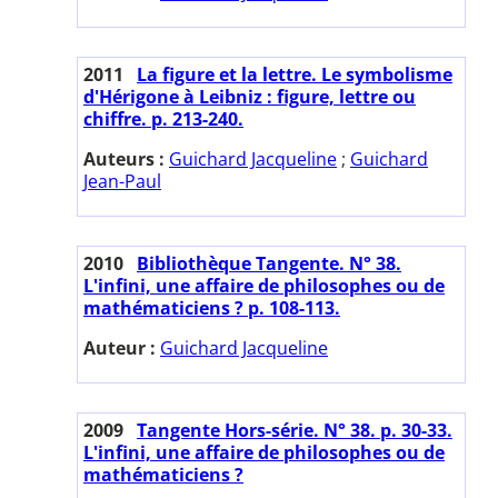
2011
La figure et la lettre. Le symbolisme
d'Hérigone à Leibniz : figure, lettre ou
chiffre. p. 213-240.
Auteurs :
Guichard Jacqueline
;
Guichard
Jean-Paul
2010
Bibliothèque Tangente. N° 38.
L'infini, une affaire de philosophes ou de
mathématiciens ? p. 108-113.
Auteur :
Guichard Jacqueline
2009
Tangente Hors-série. N° 38. p. 30-33.
L'infini, une affaire de philosophes ou de
mathématiciens ?