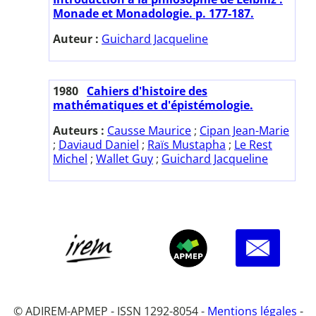
Monade et Monadologie. p. 177-187.
Auteur :
Guichard Jacqueline
1980
Cahiers d'histoire des
mathématiques et d'épistémologie.
Auteurs :
Causse Maurice
;
Cipan Jean-Marie
;
Daviaud Daniel
;
Raïs Mustapha
;
Le Rest
Michel
;
Wallet Guy
;
Guichard Jacqueline
© ADIREM-APMEP - ISSN 1292-8054 -
Mentions légales
-