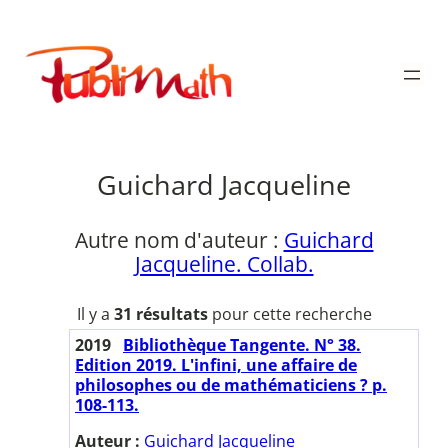
Aller
au
Publimath
contenu
Guichard Jacqueline
Autre nom d'auteur :
Guichard
Jacqueline. Collab.
Il y a
31 résultats
pour cette recherche
2019
Bibliothèque Tangente. N° 38.
Edition 2019. L'infini, une affaire de
philosophes ou de mathématiciens ? p.
108-113.
Auteur :
Guichard Jacqueline