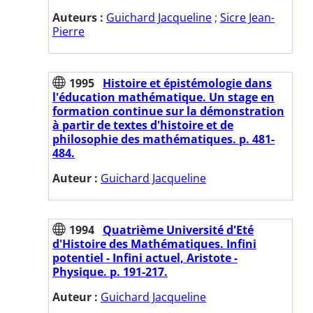
Auteurs :
Guichard Jacqueline
;
Sicre Jean-
Pierre
1995
Histoire et épistémologie dans
l'éducation mathématique. Un stage en
formation continue sur la démonstration
à partir de textes d'histoire et de
philosophie des mathématiques. p. 481-
484.
Auteur :
Guichard Jacqueline
1994
Quatrième Université d'Eté
d'Histoire des Mathématiques. Infini
potentiel - Infini actuel, Aristote -
Physique. p. 191-217.
Auteur :
Guichard Jacqueline