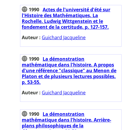
1990
Actes de l'université d'été sur
l'Histoire des Mathématiques. La
Rochelle. Ludwig Wittgenstein et le
fondement de la certitude. p. 127-157.
Auteur :
Guichard Jacqueline
1990
La démonstration
mathématique dans l'histoire. A propos
d'une référence "classique" au Menon de
Platon et de plusieurs lectures possibles.
p. 53-55.
Auteur :
Guichard Jacqueline
1990
La démonstration
mathématique dans l'histoire. Arrière-
plans philosophiques de la