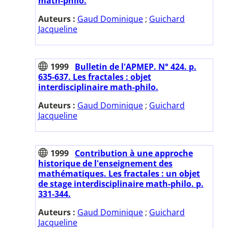
math-philo.
Auteurs :
Gaud Dominique
;
Guichard
Jacqueline
1999
Bulletin de l'APMEP. N° 424. p.
635-637. Les fractales : objet
interdisciplinaire math-philo.
Auteurs :
Gaud Dominique
;
Guichard
Jacqueline
1999
Contribution à une approche
historique de l'enseignement des
mathématiques. Les fractales : un objet
de stage interdisciplinaire math-philo. p.
331-344.
Auteurs :
Gaud Dominique
;
Guichard
Jacqueline