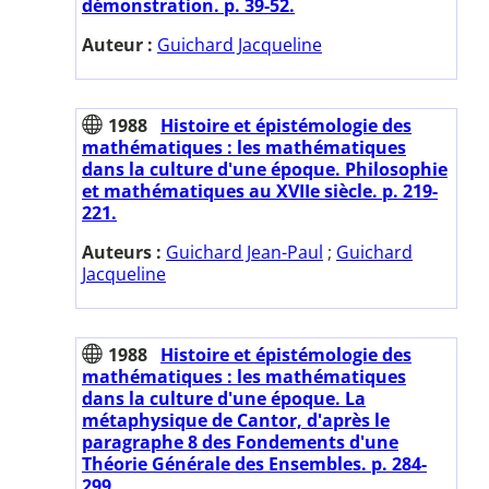
démonstration. p. 39-52.
Auteur :
Guichard Jacqueline
1988
Histoire et épistémologie des
mathématiques : les mathématiques
dans la culture d'une époque. Philosophie
et mathématiques au XVIIe siècle. p. 219-
221.
Auteurs :
Guichard Jean-Paul
;
Guichard
Jacqueline
1988
Histoire et épistémologie des
mathématiques : les mathématiques
dans la culture d'une époque. La
métaphysique de Cantor, d'après le
paragraphe 8 des Fondements d'une
Théorie Générale des Ensembles. p. 284-
299.