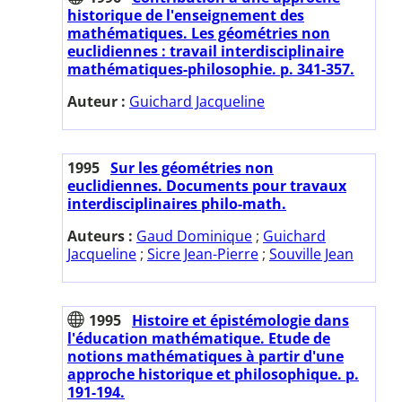
historique de l'enseignement des
mathématiques. Les géométries non
euclidiennes : travail interdisciplinaire
mathématiques-philosophie. p. 341-357.
Auteur :
Guichard Jacqueline
1995
Sur les géométries non
euclidiennes. Documents pour travaux
interdisciplinaires philo-math.
Auteurs :
Gaud Dominique
;
Guichard
Jacqueline
;
Sicre Jean-Pierre
;
Souville Jean
1995
Histoire et épistémologie dans
l'éducation mathématique. Etude de
notions mathématiques à partir d'une
approche historique et philosophique. p.
191-194.