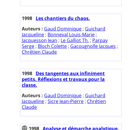
1998
Les chantiers du chaos.
Auteurs :
Gaud Dominique
;
Guichard
Jacqueline
;
Bonneval Louis-Marie
;
Jacquesson Jean
;
Le Galliot Th.
;
Parpay
Serge
;
Bloch Colette
;
Gacougnolle Jacques
;
Chrétien Claude
1998
Des tangentes aux infiniment
petits. Réflexions et travaux pour la
classe.
Auteurs :
Gaud Dominique
;
Guichard
Jacqueline
;
Sicre Jean-Pierre
;
Chrétien
Claude
1998
Analyse et démarche analytique.