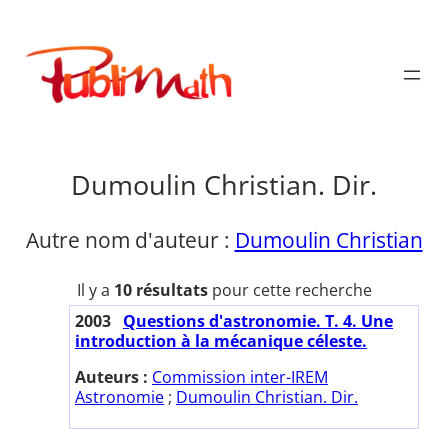
Aller
au
Publimath
contenu
Dumoulin Christian. Dir.
Autre nom d'auteur :
Dumoulin Christian
Il y a
10 résultats
pour cette recherche
2003
Questions d'astronomie. T. 4. Une
introduction à la mécanique céleste.
Auteurs :
Commission inter-IREM
Astronomie
;
Dumoulin Christian. Dir.