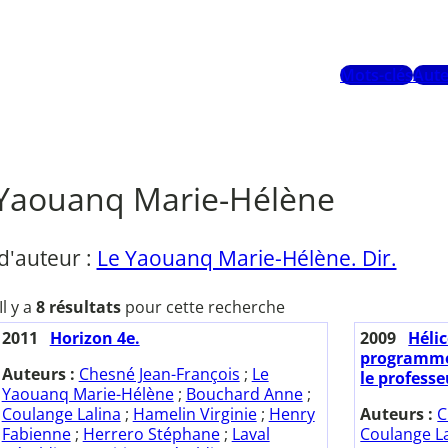
Mots-clés
Aute
Yaouanq Marie-Hélène
d'auteur :
Le Yaouanq Marie-Hélène. Dir.
Il y a
8 résultats
pour cette recherche
2011
Horizon 4e.
2009
Héli
programme 
Auteurs :
Chesné Jean-François
;
Le
le professe
Yaouanq Marie-Hélène
;
Bouchard Anne
;
Coulange Lalina
;
Hamelin Virginie
;
Henry
Auteurs :
C
Fabienne
;
Herrero Stéphane
;
Laval
Coulange La