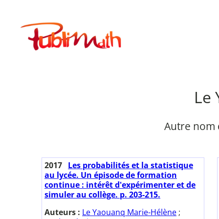
Aller
au
Publimath
contenu
Le 
Autre nom 
2017
Les probabilités et la statistique
au lycée. Un épisode de formation
continue : intérêt d'expérimenter et de
simuler au collège. p. 203-215.
Auteurs :
Le Yaouanq Marie-Hélène
;