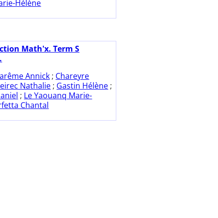
rie-Hélène
ection Math'x. Term S
.
arême Annick
;
Chareyre
leirec Nathalie
;
Gastin Hélène
;
aniel
;
Le Yaouanq Marie-
rfetta Chantal