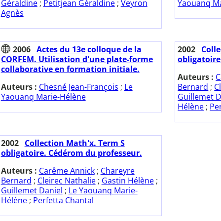
Géraldine
;
Petitjean Géraldine
;
Veyron
Yaouanq Ma
Agnès
2006
Actes du 13e colloque de la
2002
Coll
CORFEM. Utilisation d'une plate-forme
obligatoire
collaborative en formation initiale.
Auteurs :
C
Auteurs :
Chesné Jean-François
;
Le
Bernard
;
C
Yaouanq Marie-Hélène
Guillemet D
Hélène
;
Pe
2002
Collection Math'x. Term S
obligatoire. Cédérom du professeur.
Auteurs :
Carême Annick
;
Chareyre
Bernard
;
Cleirec Nathalie
;
Gastin Hélène
;
Guillemet Daniel
;
Le Yaouanq Marie-
Hélène
;
Perfetta Chantal