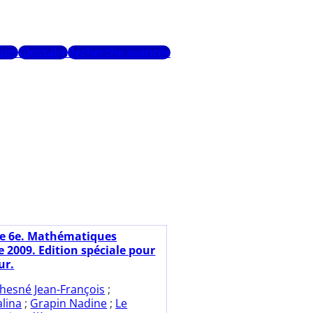
urs
Glossaire
Recherche avancée
ce 6e. Mathématiques
2009. Edition spéciale pour
ur.
hesné Jean-François
;
lina
;
Grapin Nadine
;
Le