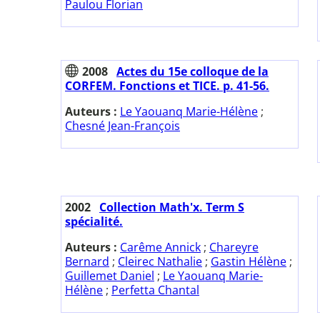
Paulou Florian
2008
Actes du 15e colloque de la
CORFEM. Fonctions et TICE. p. 41-56.
Auteurs :
Le Yaouanq Marie-Hélène
;
Chesné Jean-François
2002
Collection Math'x. Term S
spécialité.
Auteurs :
Carême Annick
;
Chareyre
Bernard
;
Cleirec Nathalie
;
Gastin Hélène
;
Guillemet Daniel
;
Le Yaouanq Marie-
Hélène
;
Perfetta Chantal