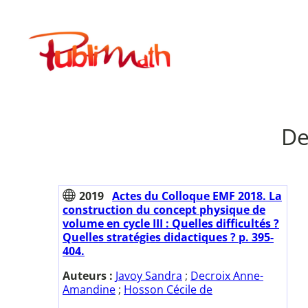
Aller
au
Publimath
contenu
De
2019
Actes du Colloque EMF 2018. La
construction du concept physique de
volume en cycle III : Quelles difficultés ?
Quelles stratégies didactiques ? p. 395-
404.
Auteurs :
Javoy Sandra
;
Decroix Anne-
Amandine
;
Hosson Cécile de