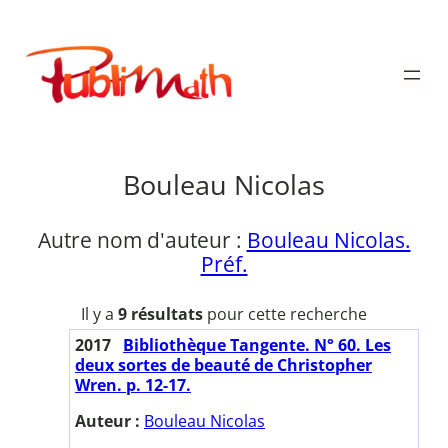
Aller
au
Publimath
contenu
Bouleau Nicolas
Autre nom d'auteur :
Bouleau Nicolas.
Préf.
Il y a
9 résultats
pour cette recherche
2017
Bibliothèque Tangente. N° 60. Les
deux sortes de beauté de Christopher
Wren. p. 12-17.
Auteur :
Bouleau Nicolas