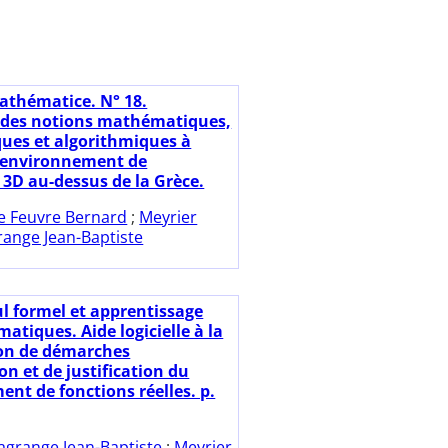
athématice. N° 18.
 des notions mathématiques,
ues et algorithmiques à
n environnement de
 3D au-dessus de la Grèce.
e Feuvre Bernard
;
Meyrier
range Jean-Baptiste
ul formel et apprentissage
atiques. Aide logicielle à la
on de démarches
on et de justification du
nt de fonctions réelles. p.
agrange Jean-Baptiste
;
Meyrier