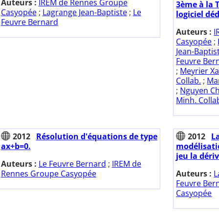
Auteurs :
IREM de Rennes Groupe
3ème à la 
Casyopée
;
Lagrange Jean-Baptiste
;
Le
logiciel déd
Feuvre Bernard
Auteurs :
I
Casyopée
;
Jean-Baptis
Feuvre Ber
;
Meyrier Xa
Collab.
;
Mar
;
Nguyen Chi
Minh. Colla
2012
Résolution d'équations de type
2012
La
ax+b=0.
modélisati
jeu la dériv
Auteurs :
Le Feuvre Bernard
;
IREM de
Rennes Groupe Casyopée
Auteurs :
L
Feuvre Ber
Casyopée