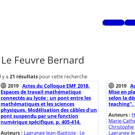
Mots-clés
Aute
Le Feuvre Bernard
Il y a
21 résultats
pour cette recherche
2019
Actes du Colloque EMF 2018.
2019
A
Espaces de travail mathématique
Mise en pla
connectés au lycée : un pont entre les
selon la d
mathématiques et les sciences
teaching". 
physiques. Modélisation des câbles d'un
Auteurs :
H
pont suspendu par une fonction
Marie-Cath
numérique spécifique. p. 405-414.
Christophe
Auteurs :
Lagrange Jean-Baptiste
;
Le
Lagrange Je