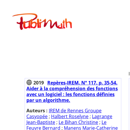
Aller
au
Publimath
contenu
2019
Repères-IREM. N° 117. p. 35-54.
Aider à la compréhension des fonctions
avec un logiciel : les fonctions définies
par un algorithme.
Auteurs :
IREM de Rennes Groupe
Casyopée
;
Halbert Roselyne
;
Lagrange
Jean-Baptiste
;
Le Bihan Christine
;
Le
Feuvre Bernard
;
Manens Marie-Catherine