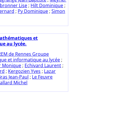
lbronner Lise
;
Hilt Dominique
;
Bernard
;
Py Dominique
;
Simon
athématiques et
ue au lycée.
REM de Rennes Groupe
ue et informatique au lycée
;
r Monique
;
Echivard Laurent
;
rd
;
Kergozien Yves
;
Lazar
Bras Jean-Paul
;
Le Feuvre
iallard Michel