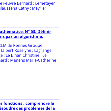
Le Feuvre Bernard
;
Lemetayer
laussena Cathy
;
Meyrier
athématice. N° 53. Définir
ons par un algorithme.
REM de Rennes Groupe
Halbert Roselyne
;
Lagrange
te
;
Le Bihan Christine
;
Le
nard
;
Manens Marie-Catherine
es fonctions : comprendre la
résoudre des problèmes de la