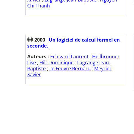
Chi Thanh
2000
Un logiciel de calcul formel en
seconde.
Auteurs :
Echivard Laurent
;
Heilbronner
Lise
;
Hilt Dominique
;
Lagrange Jean-
Baptiste
;
Le Feuvre Bernard
;
Meyrier
Xavier