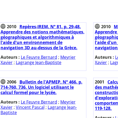
2010
Repères-IREM. N° 81. p. 29-48.
2010
M
Apprendre des notions mathématiques,
Apprendre
géographiques et algorithmiques à
géographiq
l'aide d'un environnement de
l'aide d'u
navigation 3D au-dessus de la Grèce.
navigation
Auteurs :
Le Feuvre Bernard
;
Meyrier
Auteurs :
L
Xavier
;
Lagrange Jean-Baptiste
Xavier
;
Lag
2006
Bulletin de l'APMEP. N° 466. p.
2001
Calc
714-760, 736. Un logiciel utilisant le
des mathém
calcul formel pour le lycée.
constructi
d'explorati
Auteurs :
Le Feuvre Bernard
;
Meyrier
comporteme
Xavier
;
Vincent Pascal
;
Lagrange Jean-
119-128.
Baptiste
Auteurs :
L