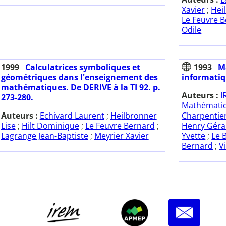
Xavier
;
Hei
Le Feuvre 
Odile
1999
Calculatrices symboliques et
1993
M
géométriques dans l'enseignement des
informatiq
mathématiques. De DERIVE à la TI 92. p.
Auteurs :
I
273-280.
Mathématiq
Auteurs :
Echivard Laurent
;
Heilbronner
Charpentie
Lise
;
Hilt Dominique
;
Le Feuvre Bernard
;
Henry Géra
Lagrange Jean-Baptiste
;
Meyrier Xavier
Yvette
;
Le 
Bernard
;
V