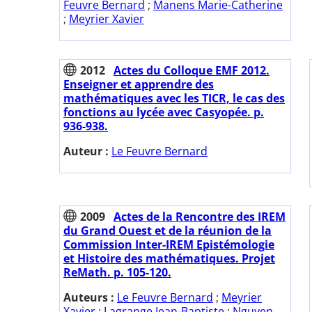
Feuvre Bernard
;
Manens Marie-Catherine
;
Meyrier Xavier
2012
Actes du Colloque EMF 2012.
Enseigner et apprendre des
mathématiques avec les TICR, le cas des
fonctions au lycée avec Casyopée. p.
936-938.
Auteur :
Le Feuvre Bernard
2009
Actes de la Rencontre des IREM
du Grand Ouest et de la réunion de la
Commission Inter-IREM Epistémologie
et Histoire des mathématiques. Projet
ReMath. p. 105-120.
Auteurs :
Le Feuvre Bernard
;
Meyrier
Xavier
;
Lagrange Jean-Baptiste
;
Nguyen