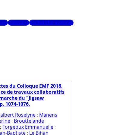
urs
Glossaire
Recherche avancée
ctes du Colloque EMF 2018.
ce de travaux collaboratifs
émarche du "Jigsaw
p. 1074-1076.
albert Roselyne
;
Manens
erine
;
Brouttelande
;
Forgeoux Emmanuelle
;
an-Baptiste
;
Le Bihan