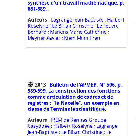
synthèse d'un travail mathématique. p.
881-889.
Auteurs :
Lagrange Jean-Baptiste
;
Halbert
Roselyne
;
Le Bihan Christine
;
Le Feuvre
Bernard
;
Manens Marie-Catherine
;
Meyrier Xavier
;
Kiem Minh Tran
2013
Bulletin de l'APMEP. N° 506. p.
589-599. La construction des fonctions
comme articulation de cadres et de
registres : "la Nacelle", un exemple en
classe de Terminale scientifique.
Auteurs :
IREM de Rennes Groupe
Casyopée
;
Halbert Roselyne
;
Lagrange
Jean-Baptiste
;
Le Bihan Christine
;
Le