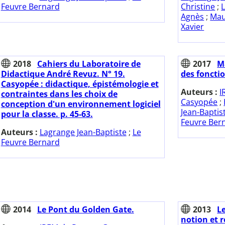
Feuvre Bernard
Christine
;
Agnès
;
Mau
Xavier
2018
Cahiers du Laboratoire de
2017
M
Didactique André Revuz. N° 19.
des foncti
Casyopée : didactique, épistémologie et
Auteurs :
I
contraintes dans les choix de
Casyopée
;
conception d'un environnement logiciel
Jean-Baptis
pour la classe. p. 45-63.
Feuvre Ber
Auteurs :
Lagrange Jean-Baptiste
;
Le
Feuvre Bernard
2014
Le Pont du Golden Gate.
2013
L
notion et 