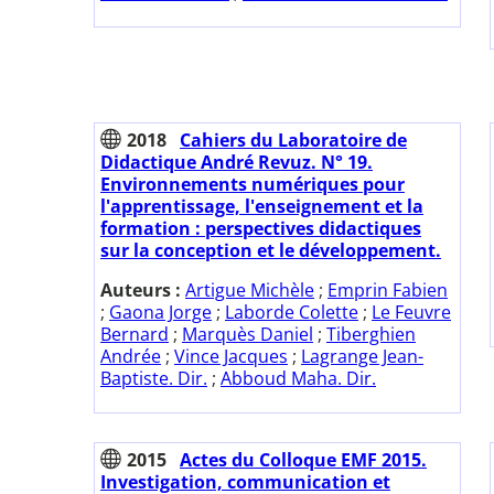
2018
Cahiers du Laboratoire de
Didactique André Revuz. N° 19.
Environnements numériques pour
l'apprentissage, l'enseignement et la
formation : perspectives didactiques
sur la conception et le développement.
Auteurs :
Artigue Michèle
;
Emprin Fabien
;
Gaona Jorge
;
Laborde Colette
;
Le Feuvre
Bernard
;
Marquès Daniel
;
Tiberghien
Andrée
;
Vince Jacques
;
Lagrange Jean-
Baptiste. Dir.
;
Abboud Maha. Dir.
2015
Actes du Colloque EMF 2015.
Investigation, communication et