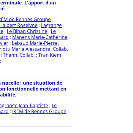
Terminale. L'apport d'un
ié.
REM de Rennes Groupe
Halbert Roselyne
;
Lagrange
te
;
Le Bihan Christine
;
Le
nard
;
Manens Marie-Catherine
vier
;
Lebaud Marie-Pierre.
iotti Maria Alessandra. Collab.
 Thanh. Collab.
;
Tran Kiem
b.
 nacelle : une situation de
on fonctionnelle mettant en
abilité.
agrange Jean-Baptiste
;
Le
nard
;
IREM de Rennes Groupe