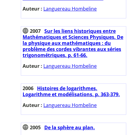
Auteur :
Languereau Hombeline
2007
Sur les liens historiques entre
Mathématiques et Sciences Physiques. De
la physique aux mathématiques : du
problème des cordes vibrantes aux séries
trigonométriques. p. 61-66.
Auteur :
Languereau Hombeline
2006
Histoires de logarithmes.
Logarithme et modélisations. p. 363-379.
Auteur :
Languereau Hombeline
2005
De la sphère au plan.