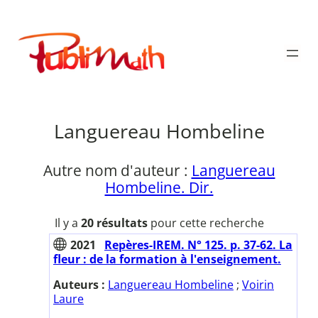
Aller
au
Publimath
contenu
Languereau Hombeline
Autre nom d'auteur :
Languereau
Hombeline. Dir.
Il y a
20 résultats
pour cette recherche
2021
Repères-IREM. N° 125. p. 37-62. La
fleur : de la formation à l'enseignement.
Auteurs :
Languereau Hombeline
;
Voirin
Laure