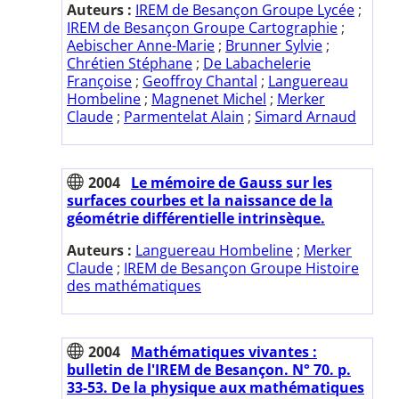
Auteurs :
IREM de Besançon Groupe Lycée
;
IREM de Besançon Groupe Cartographie
;
Aebischer Anne-Marie
;
Brunner Sylvie
;
Chrétien Stéphane
;
De Labachelerie
Françoise
;
Geoffroy Chantal
;
Languereau
Hombeline
;
Magnenet Michel
;
Merker
Claude
;
Parmentelat Alain
;
Simard Arnaud
2004
Le mémoire de Gauss sur les
surfaces courbes et la naissance de la
géométrie différentielle intrinsèque.
Auteurs :
Languereau Hombeline
;
Merker
Claude
;
IREM de Besançon Groupe Histoire
des mathématiques
2004
Mathématiques vivantes :
bulletin de l'IREM de Besançon. N° 70. p.
33-53. De la physique aux mathématiques