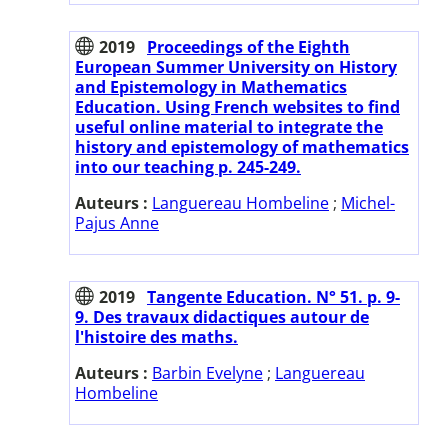
2019
Proceedings of the Eighth
European Summer University on History
and Epistemology in Mathematics
Education. Using French websites to find
useful online material to integrate the
history and epistemology of mathematics
into our teaching p. 245-249.
Auteurs :
Languereau Hombeline
;
Michel-
Pajus Anne
2019
Tangente Education. N° 51. p. 9-
9. Des travaux didactiques autour de
l'histoire des maths.
Auteurs :
Barbin Evelyne
;
Languereau
Hombeline