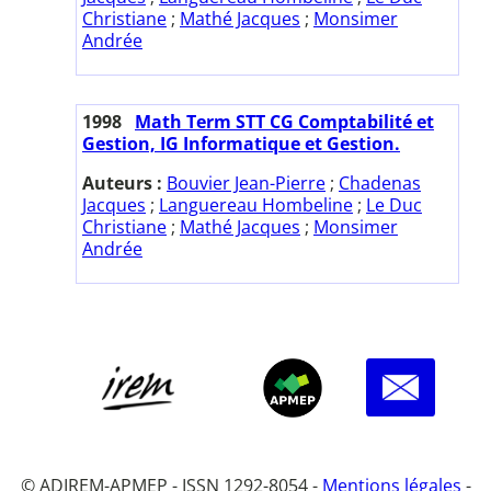
Christiane
;
Mathé Jacques
;
Monsimer
Andrée
1998
Math Term STT CG Comptabilité et
Gestion, IG Informatique et Gestion.
Auteurs :
Bouvier Jean-Pierre
;
Chadenas
Jacques
;
Languereau Hombeline
;
Le Duc
Christiane
;
Mathé Jacques
;
Monsimer
Andrée
© ADIREM-APMEP - ISSN 1292-8054 -
Mentions légales
-