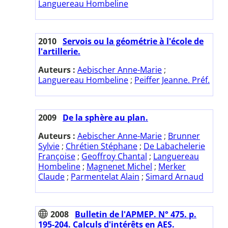
Languereau Hombeline
2010
Servois ou la géométrie à l'école de
l'artillerie.
Auteurs :
Aebischer Anne-Marie
;
Languereau Hombeline
;
Peiffer Jeanne. Préf.
2009
De la sphère au plan.
Auteurs :
Aebischer Anne-Marie
;
Brunner
Sylvie
;
Chrétien Stéphane
;
De Labachelerie
Françoise
;
Geoffroy Chantal
;
Languereau
Hombeline
;
Magnenet Michel
;
Merker
Claude
;
Parmentelat Alain
;
Simard Arnaud
2008
Bulletin de l'APMEP. N° 475. p.
195-204. Calculs d'intérêts en AES.