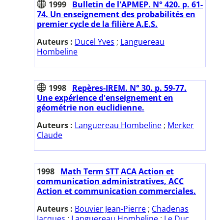
1999
Bulletin de l'APMEP. N° 420. p. 61-
74. Un enseignement des probabilités en
premier cycle de la filière A.E.S.
Auteurs :
Ducel Yves
;
Languereau
Hombeline
1998
Repères-IREM. N° 30. p. 59-77.
Une expérience d'enseignement en
géométrie non euclidienne.
Auteurs :
Languereau Hombeline
;
Merker
Claude
1998
Math Term STT ACA Action et
communication administratives, ACC
Action et communication commerciales.
Auteurs :
Bouvier Jean-Pierre
;
Chadenas
Jacques
;
Languereau Hombeline
;
Le Duc