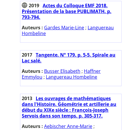
2019
Actes du Colloque EMF 2018.
Présentation de la base PUBLIMATH. p.
793-794.
Auteurs :
Gardes Marie-Line
;
Languereau
Hombeline
2017
Tangente. N° 179. p. 5-5. Spirale au
Lac salé.
Auteurs :
Busser Elisabeth
;
Haffner
Emmylou
;
Languereau Hombeline
2013
Les ouvrages de mathématiques
dans l'Histoire. Géométrie et artillerie au
début du XIXe siècle : François-Joseph
Servois dans son temps. p. 305-317.
Auteurs :
Aebischer Anne-Marie
;