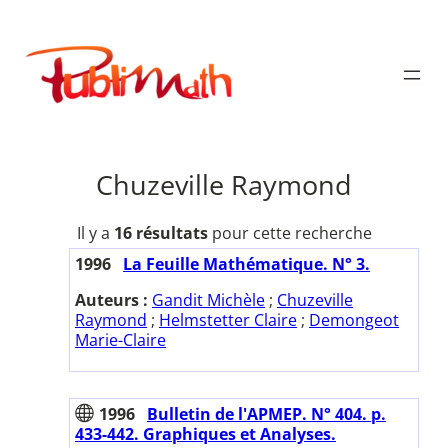
Aller
au
Publimath
contenu
Chuzeville Raymond
Il y a
16 résultats
pour cette recherche
1996
La Feuille Mathématique. N° 3.
Auteurs :
Gandit Michèle
;
Chuzeville
Raymond
;
Helmstetter Claire
;
Demongeot
Marie-Claire
1996
Bulletin de l'APMEP. N° 404. p.
433-442. Graphiques et Analyses.