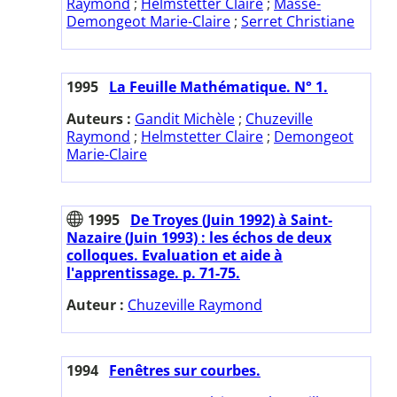
Raymond
;
Helmstetter Claire
;
Massé-
Demongeot Marie-Claire
;
Serret Christiane
1995
La Feuille Mathématique. N° 1.
Auteurs :
Gandit Michèle
;
Chuzeville
Raymond
;
Helmstetter Claire
;
Demongeot
Marie-Claire
1995
De Troyes (Juin 1992) à Saint-
Nazaire (Juin 1993) : les échos de deux
colloques. Evaluation et aide à
l'apprentissage. p. 71-75.
Auteur :
Chuzeville Raymond
1994
Fenêtres sur courbes.