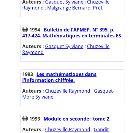
Auteurs :
Gasquet Sylviane
;
Chuzeville
Raymond
;
Malgrange Bernard. Préf.
1994
Bulletin de l'APMEP. N° 395. p.
417-424. Mathématiques en terminales ES.
Auteurs :
Gasquet Sylviane
;
Chuzeville
Raymond
1993
Les mathématiques dans
l'information chiffrée.
Auteurs :
Chuzeville Raymond
;
Gasquet-
More Sylviane
1993
Module en seconde : tome 2.
Auteurs :
Chuzeville Raymond
;
Gandit