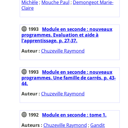
Michèle
;
Mouche Paul
;
Demongeot Marie-
Claire
1993
Module en seconde : nouveaux
programmes. Evaluation et aide à
l'apprentissage. p. 27-37.
Auteur :
Chuzeville Raymond
1993
Module en seconde : nouveaux
programmes. Une famille de carrés. p. 43-
44.
Auteur :
Chuzeville Raymond
1992
Module en seconde : tome 1.
Auteurs :
Chuzeville Raymond
;
Gandit