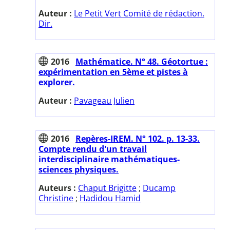
Auteur :
Le Petit Vert Comité de rédaction.
Dir.
2016
Mathématice. N° 48. Géotortue :
expérimentation en 5ème et pistes à
explorer.
Auteur :
Pavageau Julien
2016
Repères-IREM. N° 102. p. 13-33.
Compte rendu d'un travail
interdisciplinaire mathématiques-
sciences physiques.
Auteurs :
Chaput Brigitte
;
Ducamp
Christine
;
Hadidou Hamid