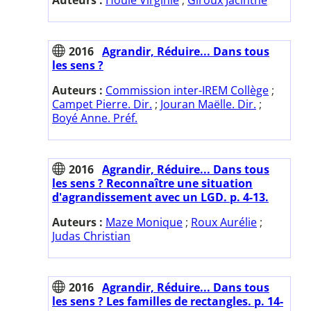
2016
Agrandir, Réduire... Dans tous
les sens ?
Auteurs :
Commission inter-IREM Collège
;
Campet Pierre. Dir.
;
Jouran Maëlle. Dir.
;
Boyé Anne. Préf.
2016
Agrandir, Réduire... Dans tous
les sens ? Reconnaître une situation
d'agrandissement avec un LGD. p. 4-13.
Auteurs :
Maze Monique
;
Roux Aurélie
;
Judas Christian
2016
Agrandir, Réduire... Dans tous
les sens ? Les familles de rectangles. p. 14-