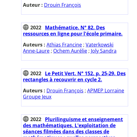
Auteur :
Drouin François
2022
Mathématice. N° 82. Des
ressources en ligne pour l'école primaire.
Auteurs :
Athias Francine
;
Vaterkowski
Anne-Laure
;
Ochem Aurélie
;
Joly Sandra
2022
Le Petit Vert. N° 152. p. 25-29. Des
rectangles à recouvrir en cycle 2.
Auteurs :
Drouin François
;
APMEP Lorraine
Groupe Jeux
2022
Plurilinguisme et enseignement
des mathématiques. L'exploitation de
séances filmées dans des classes de