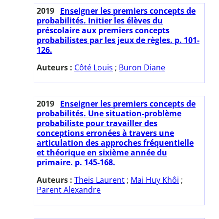
2019
Enseigner les premiers concepts de
probabilités. Initier les élèves du
préscolaire aux premiers concepts
probabilistes par les jeux de règles. p. 101-
126.
Auteurs :
Côté Louis
;
Buron Diane
2019
Enseigner les premiers concepts de
probabilités. Une situation-problème
probabiliste pour travailler des
conceptions erronées à travers une
articulation des approches fréquentielle
et théorique en sixième année du
primaire. p. 145-168.
Auteurs :
Theis Laurent
;
Mai Huy Khôi
;
Parent Alexandre