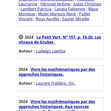
Laurianne
;
Hérisset Jérôme
;
Judas Christian
;
Lambert Patricia
;
Lanata Fabienne
;
Maze
Monique
;
Mulet-Marquis René
;
Paillet
Vincent
;
Roux Aurélie
;
Sauter Mireille
2024
Le Petit Vert. N° 157. p. 15-20. Les
vitraux de Gruber.
Auteur :
Ludwigs Laetitia
2024
Vivre les mathématiques par des
approches historiques.
Auteur :
Laurent Frédéric. Dir.
2024
Vivre les mathématiques par des
approches historiques. Aux sources