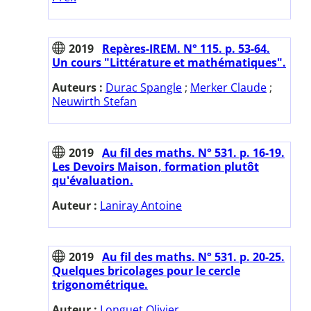
2019
Repères-IREM. N° 115. p. 53-64.
Un cours "Littérature et mathématiques".
Auteurs :
Durac Spangle
;
Merker Claude
;
Neuwirth Stefan
2019
Au fil des maths. N° 531. p. 16-19.
Les Devoirs Maison, formation plutôt
qu'évaluation.
Auteur :
Laniray Antoine
2019
Au fil des maths. N° 531. p. 20-25.
Quelques bricolages pour le cercle
trigonométrique.
Auteur :
Longuet Olivier