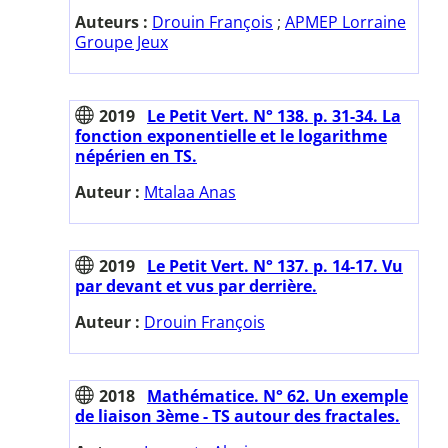
Auteurs :
Drouin François
;
APMEP Lorraine
Groupe Jeux
2019
Le Petit Vert. N° 138. p. 31-34. La
fonction exponentielle et le logarithme
népérien en TS.
Auteur :
Mtalaa Anas
2019
Le Petit Vert. N° 137. p. 14-17. Vu
par devant et vus par derrière.
Auteur :
Drouin François
2018
Mathématice. N° 62. Un exemple
de liaison 3ème - TS autour des fractales.