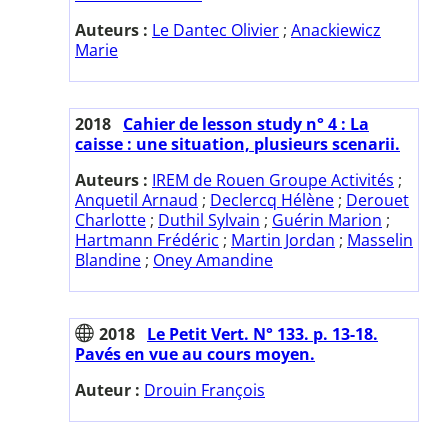
Auteurs :
Le Dantec Olivier
;
Anackiewicz
Marie
2018
Cahier de lesson study n° 4 : La
caisse : une situation, plusieurs scenarii.
Auteurs :
IREM de Rouen Groupe Activités
;
Anquetil Arnaud
;
Declercq Hélène
;
Derouet
Charlotte
;
Duthil Sylvain
;
Guérin Marion
;
Hartmann Frédéric
;
Martin Jordan
;
Masselin
Blandine
;
Oney Amandine
2018
Le Petit Vert. N° 133. p. 13-18.
Pavés en vue au cours moyen.
Auteur :
Drouin François