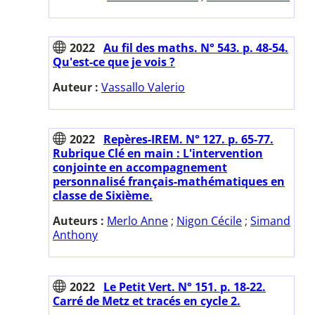
2022
Au fil des maths. N° 543. p. 48-54.
Qu'est-ce que je vois ?
Auteur :
Vassallo Valerio
2022
Repères-IREM. N° 127. p. 65-77.
Rubrique Clé en main : L'intervention
conjointe en accompagnement
personnalisé français-mathématiques en
classe de Sixième.
Auteurs :
Merlo Anne
;
Nigon Cécile
;
Simand
Anthony
2022
Le Petit Vert. N° 151. p. 18-22.
Carré de Metz et tracés en cycle 2.