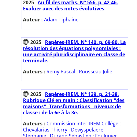
2025
Au fil des maths. N° 556. p. 42-46.
Evaluer avec des notes évolutives.
Auteur :
Adam Tiphaine
2025
Repères-IREM. N° 140. p. 69-80. La
résolution des équations polynomiales :
une activité pluridisciplinaire en classe de
terminale.
Auteurs :
Remy Pascal
;
Rousseau Julie
2025
Repères-IREM. N° 139. p. 21-38.
Rubrique Clé en main : Classification "des
maisons" -Transformations - niveaux de
classe : de la 6e à la 3e.
Auteurs :
Commission inter-IREM Collège
;
Chevalarias Thierry
;
Dewyspelaere
Stéphanie
;
Durand Sébastien
;
Foulquier