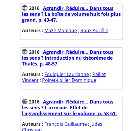
2016
Agrandir, Réduire... Dans tous
les sens ? La boîte de volume huit fois plus
grand. p. 43-47.
Auteurs :
Maze Monique
;
Roux Aurélie
2016
Agrandir, Réduire... Dans tous
les sens ? Introduction du théorème de
Thalès. p. 48-57.
Auteurs :
Foulquier Laurianne
;
Paillet
Vincent
;
Poiret-Loilier Dominique
2016
Agrandir, Réduire... Dans tous
les sens ? L'arrosoir. Effet de
l'agrandissement sur le volume. p. 58-61.
Auteurs :
François Guillaume
;
Judas
Christian