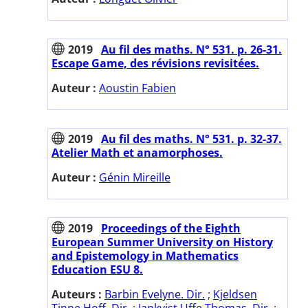
2019
Au fil des maths. N° 531. p. 26-31.
Escape Game, des révisions revisitées.
Auteur :
Aoustin Fabien
2019
Au fil des maths. N° 531. p. 32-37.
Atelier Math et anamorphoses.
Auteur :
Génin Mireille
2019
Proceedings of the Eighth
European Summer University on History
and Epistemology in Mathematics
Education ESU 8.
Auteurs :
Barbin Evelyne. Dir.
;
Kjeldsen
Tinne Hoff. Dir.
;
Jankvist Uffe Thomas. Dir.
;