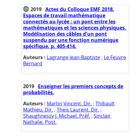
2019
Actes du Colloque EMF 2018.
Espaces de travail mathématique
connectés au lycée : un pont entre les
mathématiques et les sciences physiques.
Modélisation des câbles d'un pont
suspendu par une fonction numérique
spécifique. p. 405-414.
Auteurs :
Lagrange Jean-Baptiste
;
Le Feuvre
Bernard
2019
Enseigner les premiers concepts de
probabilités.
Auteurs :
Martin Vincent. Dir.
;
Thibault
Mathieu. Dir.
;
Theis Laurent. Dir.
;
Shaughnessy J. Michael. Préf.
;
Sinclair
Nathalie. Post.