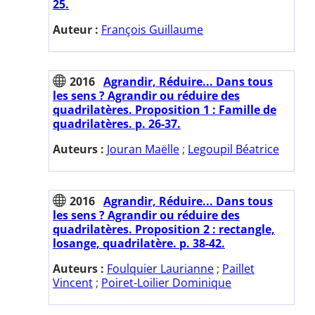
25.
Auteur :
François Guillaume
2016
Agrandir, Réduire... Dans tous
les sens ? Agrandir ou réduire des
quadrilatères. Proposition 1 : Famille de
quadrilatères. p. 26-37.
Auteurs :
Jouran Maëlle
;
Legoupil Béatrice
2016
Agrandir, Réduire... Dans tous
les sens ? Agrandir ou réduire des
quadrilatères. Proposition 2 : rectangle,
losange, quadrilatère. p. 38-42.
Auteurs :
Foulquier Laurianne
;
Paillet
Vincent
;
Poiret-Loilier Dominique