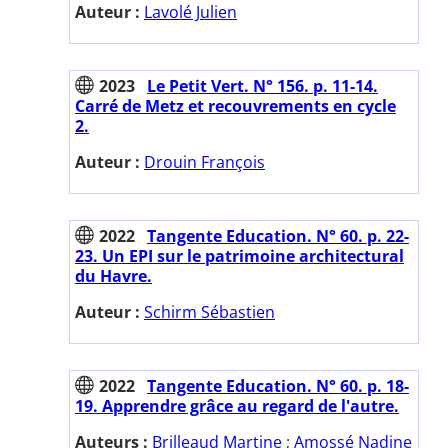
Auteur :
Lavolé Julien
2023
Le Petit Vert. N° 156. p. 11-14.
Carré de Metz et recouvrements en cycle
2.
Auteur :
Drouin François
2022
Tangente Education. N° 60. p. 22-
23. Un EPI sur le patrimoine architectural
du Havre.
Auteur :
Schirm Sébastien
2022
Tangente Education. N° 60. p. 18-
19. Apprendre grâce au regard de l'autre.
Auteurs :
Brilleaud Martine
;
Amossé Nadine