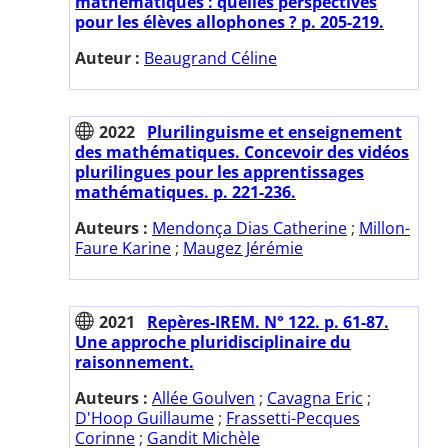
mathématiques : quelles perspectives
pour les élèves allophones ? p. 205-219.
Auteur :
Beaugrand Céline
2022
Plurilinguisme et enseignement
des mathématiques. Concevoir des vidéos
plurilingues pour les apprentissages
mathématiques. p. 221-236.
Auteurs :
Mendonça Dias Catherine
;
Millon-
Faure Karine
;
Maugez Jérémie
2021
Repères-IREM. N° 122. p. 61-87.
Une approche pluridisciplinaire du
raisonnement.
Auteurs :
Allée Goulven
;
Cavagna Eric
;
D'Hoop Guillaume
;
Frassetti-Pecques
Corinne
;
Gandit Michèle