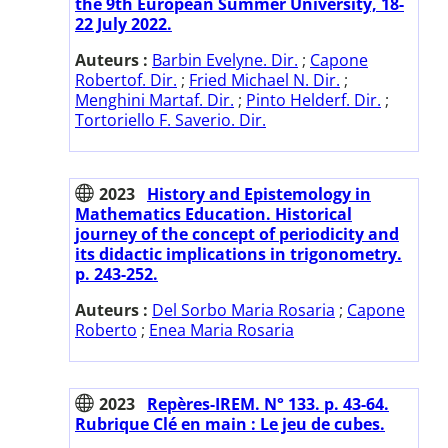
the 9th European Summer University, 18-
22 July 2022.
Auteurs :
Barbin Evelyne. Dir.
;
Capone
Robertof. Dir.
;
Fried Michael N. Dir.
;
Menghini Martaf. Dir.
;
Pinto Helderf. Dir.
;
Tortoriello F. Saverio. Dir.
2023
History and Epistemology in
Mathematics Education. Historical
journey of the concept of periodicity and
its didactic implications in trigonometry.
p. 243-252.
Auteurs :
Del Sorbo Maria Rosaria
;
Capone
Roberto
;
Enea Maria Rosaria
2023
Repères-IREM. N° 133. p. 43-64.
Rubrique Clé en main : Le jeu de cubes.