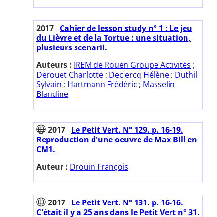
2017
Cahier de lesson study n° 1 : Le jeu
du Lièvre et de la Tortue : une situation,
plusieurs scenarii.
Auteurs :
IREM de Rouen Groupe Activités
;
Derouet Charlotte
;
Declercq Hélène
;
Duthil
Sylvain
;
Hartmann Frédéric
;
Masselin
Blandine
2017
Le Petit Vert. N° 129. p. 16-19.
Reproduction d'une oeuvre de Max Bill en
CM1.
Auteur :
Drouin François
2017
Le Petit Vert. N° 131. p. 16-16.
C'était il y a 25 ans dans le Petit Vert n° 31.