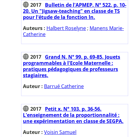
2017
Bulletin de l'APMEP. N° 522. p. 10-
20. Un "Jigsaw-teaching" en classe de TS
pour l'étude de la fonction ln.
Auteurs :
Halbert Roselyne
;
Manens Marie-
Catherine
2017
Grand N. N° 99. p. 69-85. Jouets
programmables à l'Ecole Maternelle :
pratiques pédagogiques de professeurs
stagiaires.
Auteur :
Barrué Catherine
2017
Petit x. N° 103. p. 36-56.
L'enseignement de la proportionnalité :
une expérimentation en classe de SEGPA.
Auteur :
Voisin Samuel