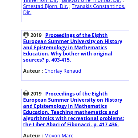
Smestad Bjorn. Dir.
;
Tzanakis Constantinos.
Dir.
2019
Proceedings of the Eighth
European Summer University on History
and Epistemology in Mathematics
Education. Why bother with original
sources? p. 403-415.
Auteur :
Chorlay Renaud
2019
Proceedings of the Eighth
European Summer University on History
and Epistemology in Mathematics
Education. Teaching mathematics and
algorithmics with recreational problems:
the Liber Abaci of Fibonacci. p. 417-436.
Auteur :
Moyon Marc