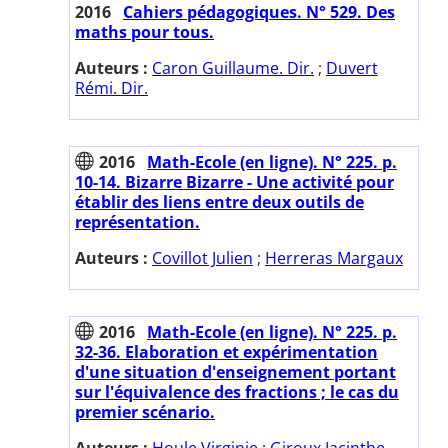
2016
Cahiers pédagogiques. N° 529. Des
maths pour tous.
Auteurs :
Caron Guillaume. Dir.
;
Duvert
Rémi. Dir.
2016
Math-Ecole (en ligne). N° 225. p.
10-14. Bizarre Bizarre - Une activité pour
établir des liens entre deux outils de
représentation.
Auteurs :
Covillot Julien
;
Herreras Margaux
2016
Math-Ecole (en ligne). N° 225. p.
32-36. Elaboration et expérimentation
d'une situation d'enseignement portant
sur l'équivalence des fractions ; le cas du
premier scénario.
Auteurs :
Houle Virginie
;
Giroux Jacinthe