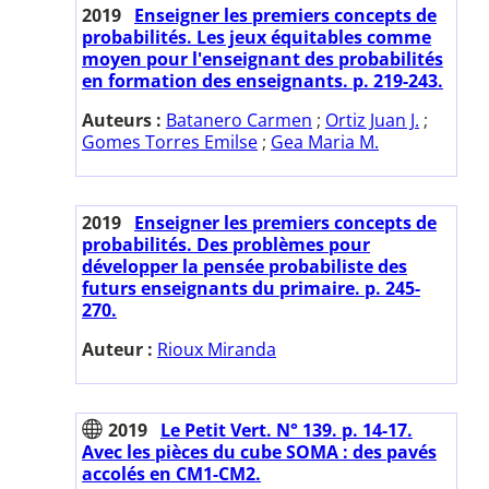
2019
Enseigner les premiers concepts de
probabilités. Les jeux équitables comme
moyen pour l'enseignant des probabilités
en formation des enseignants. p. 219-243.
Auteurs :
Batanero Carmen
;
Ortiz Juan J.
;
Gomes Torres Emilse
;
Gea Maria M.
2019
Enseigner les premiers concepts de
probabilités. Des problèmes pour
développer la pensée probabiliste des
futurs enseignants du primaire. p. 245-
270.
Auteur :
Rioux Miranda
2019
Le Petit Vert. N° 139. p. 14-17.
Avec les pièces du cube SOMA : des pavés
accolés en CM1-CM2.