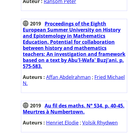
Auteur :
Ransom Peter
2019
Proceedings of the Eighth
European Summer University on History
and Epistemology in Mathematics
Education. Potential for collaboration
between history and mathematics
teachers: An investigation and framework
based on a text by Abu'l-Wafa' Buzj'ani. p.
575-583.
Auteurs :
Affan Abdelrahman
;
Fried Michael
N.
2019
Au fil des maths. N° 534. p. 40-45.
Meurtres à Numbertown.
Auteurs :
Henriet Elodie
;
Volsik Rhydwen