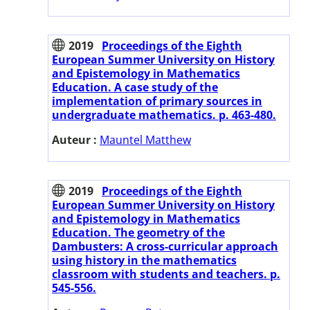
2019
Proceedings of the Eighth
European Summer University on History
and Epistemology in Mathematics
Education. A case study of the
implementation of primary sources in
undergraduate mathematics. p. 463-480.
Auteur :
Mauntel Matthew
2019
Proceedings of the Eighth
European Summer University on History
and Epistemology in Mathematics
Education. The geometry of the
Dambusters: A cross-curricular approach
using history in the mathematics
classroom with students and teachers. p.
545-556.