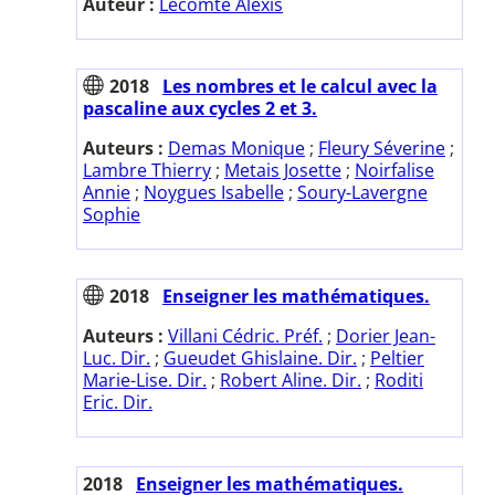
Auteur :
Lecomte Alexis
2018
Les nombres et le calcul avec la
pascaline aux cycles 2 et 3.
Auteurs :
Demas Monique
;
Fleury Séverine
;
Lambre Thierry
;
Metais Josette
;
Noirfalise
Annie
;
Noygues Isabelle
;
Soury-Lavergne
Sophie
2018
Enseigner les mathématiques.
Auteurs :
Villani Cédric. Préf.
;
Dorier Jean-
Luc. Dir.
;
Gueudet Ghislaine. Dir.
;
Peltier
Marie-Lise. Dir.
;
Robert Aline. Dir.
;
Roditi
Eric. Dir.
2018
Enseigner les mathématiques.