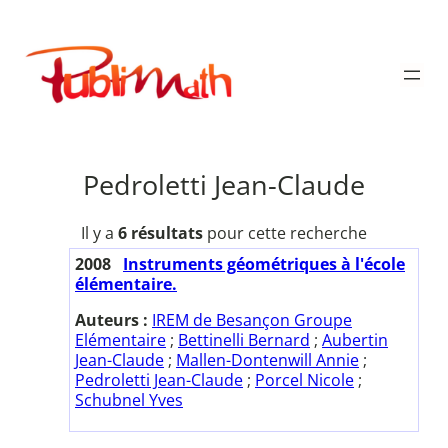
Aller
au
Publimath
contenu
Pedroletti Jean-Claude
Il y a
6 résultats
pour cette recherche
2008
Instruments géométriques à l'école
élémentaire.
Auteurs :
IREM de Besançon Groupe
Elémentaire
;
Bettinelli Bernard
;
Aubertin
Jean-Claude
;
Mallen-Dontenwill Annie
;
Pedroletti Jean-Claude
;
Porcel Nicole
;
Schubnel Yves