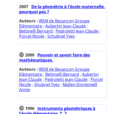
2007
De la géométrie à l'école maternelle,
pourquoi pas ?
Auteurs :
IREM de Besançon Groupe
Elémentaire
;
Aubertin Jean-Claude
;
Bettinelli Bernard
;
Pedroletti Jean-Claude
;
Porcel Nicole
;
Schubnel Yves
2000
Pouvoir et savoir faire des
mathématiques.
Auteurs :
IREM de Besançon Groupe
Elémentaire
;
Bettinelli Bernard
;
Aubertin
Jean-Claude
;
Pedroletti Jean-Claude
;
Porcel
Nicole
;
Shubnel Yves
;
Mallen-Dontenwill
Annie
1996
Instruments géométriques à
l'école élémentaire. T. 2.