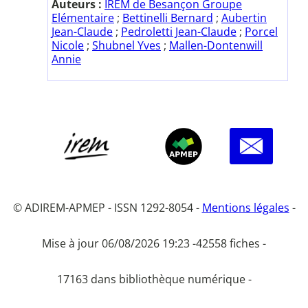
Auteurs :
IREM de Besançon Groupe
Elémentaire
;
Bettinelli Bernard
;
Aubertin
Jean-Claude
;
Pedroletti Jean-Claude
;
Porcel
Nicole
;
Shubnel Yves
;
Mallen-Dontenwill
Annie
© ADIREM-APMEP - ISSN 1292-8054 -
Mentions légales
-
Mise à jour 06/08/2026 19:23 -
42558 fiches -
17163 dans bibliothèque numérique -