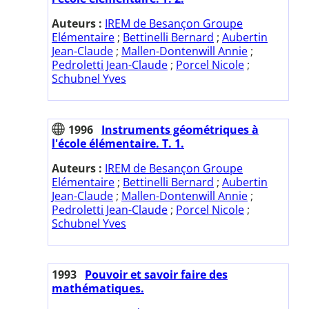
Auteurs :
IREM de Besançon Groupe
Elémentaire
;
Bettinelli Bernard
;
Aubertin
Jean-Claude
;
Mallen-Dontenwill Annie
;
Pedroletti Jean-Claude
;
Porcel Nicole
;
Schubnel Yves
1996
Instruments géométriques à
l'école élémentaire. T. 1.
Auteurs :
IREM de Besançon Groupe
Elémentaire
;
Bettinelli Bernard
;
Aubertin
Jean-Claude
;
Mallen-Dontenwill Annie
;
Pedroletti Jean-Claude
;
Porcel Nicole
;
Schubnel Yves
1993
Pouvoir et savoir faire des
mathématiques.