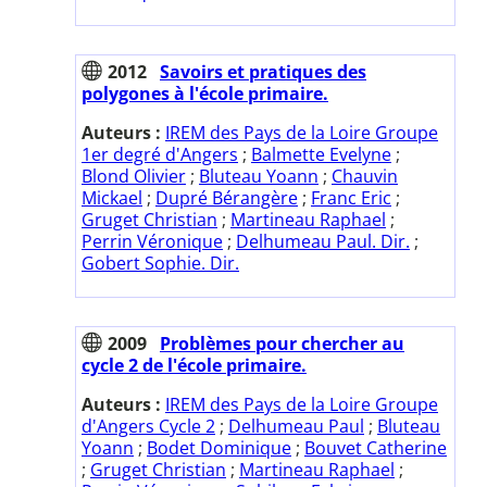
2012
Savoirs et pratiques des
polygones à l'école primaire.
Auteurs :
IREM des Pays de la Loire Groupe
1er degré d'Angers
;
Balmette Evelyne
;
Blond Olivier
;
Bluteau Yoann
;
Chauvin
Mickael
;
Dupré Bérangère
;
Franc Eric
;
Gruget Christian
;
Martineau Raphael
;
Perrin Véronique
;
Delhumeau Paul. Dir.
;
Gobert Sophie. Dir.
2009
Problèmes pour chercher au
cycle 2 de l'école primaire.
Auteurs :
IREM des Pays de la Loire Groupe
d'Angers Cycle 2
;
Delhumeau Paul
;
Bluteau
Yoann
;
Bodet Dominique
;
Bouvet Catherine
;
Gruget Christian
;
Martineau Raphael
;