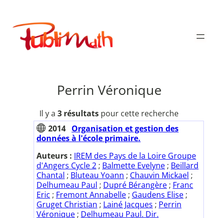
Aller
au
Publimath
contenu
Perrin Véronique
Il y a
3 résultats
pour cette recherche
2014
Organisation et gestion des
données à l'école primaire.
Auteurs :
IREM des Pays de la Loire Groupe
d'Angers Cycle 2
;
Balmette Evelyne
;
Beillard
Chantal
;
Bluteau Yoann
;
Chauvin Mickael
;
Delhumeau Paul
;
Dupré Bérangère
;
Franc
Eric
;
Fremont Annabelle
;
Gaudens Elise
;
Gruget Christian
;
Lainé Jacques
;
Perrin
Véronique
;
Delhumeau Paul. Dir.