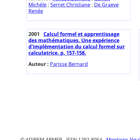
Michèle
;
Serret Christiane
;
De Graeve
Renée
2001
Calcul formel et apprentissage
des mathématiques. Une expérience
d'implémentation du calcul formel sur
calculatrice. p. 157-158.
Auteur :
Parisse Bernard
© ADIREM-APMEP - ISSN 1292-8054 -
Mentions léga