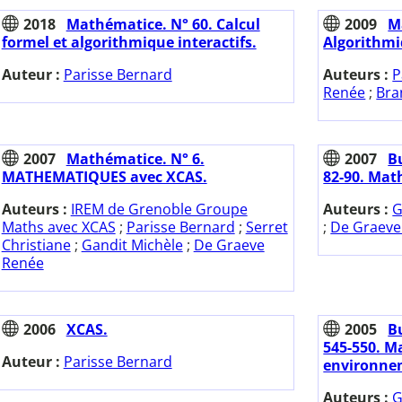
2018
Mathématice. N° 60. Calcul
2009
M
formel et algorithmique interactifs.
Algorithmi
Auteur :
Parisse Bernard
Auteurs :
P
Renée
;
Bra
2007
Mathématice. N° 6.
2007
Bu
MATHEMATIQUES avec XCAS.
82-90. Mat
Auteurs :
IREM de Grenoble Groupe
Auteurs :
G
Maths avec XCAS
;
Parisse Bernard
;
Serret
;
De Graeve
Christiane
;
Gandit Michèle
;
De Graeve
Renée
2006
XCAS.
2005
Bu
545-550. M
Auteur :
Parisse Bernard
environne
Auteurs :
G