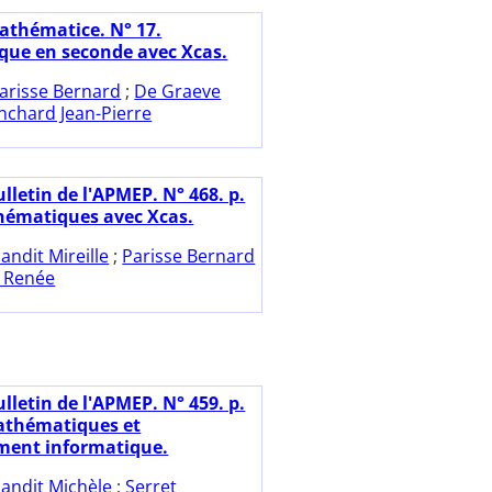
athématice. N° 17.
que en seconde avec Xcas.
arisse Bernard
;
De Graeve
nchard Jean-Pierre
lletin de l'APMEP. N° 468. p.
hématiques avec Xcas.
andit Mireille
;
Parisse Bernard
 Renée
lletin de l'APMEP. N° 459. p.
athématiques et
ment informatique.
andit Michèle
;
Serret