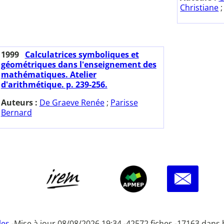
Christiane
1999
Calculatrices symboliques et
géométriques dans l'enseignement des
mathématiques. Atelier
d'arithmétique. p. 239-256.
Auteurs :
De Graeve Renée
;
Parisse
Bernard
les
-
Mise à jour 08/08/2026 19:34 -
42572 fiches -
17163 dans 