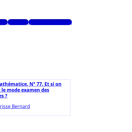
urs
Glossaire
Recherche avancée
athématice. N° 77. Et si on
t le mode examen des
es ?
risse Bernard