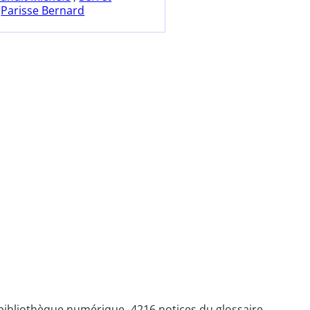
;
Parisse Bernard
bibliothèque numérique -
4216 notices du glossaire.