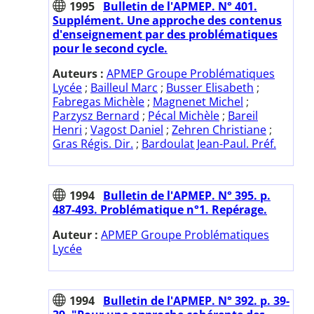
1995
Bulletin de l'APMEP. N° 401.
Supplément. Une approche des contenus
d'enseignement par des problématiques
pour le second cycle.
Auteurs :
APMEP Groupe Problématiques
Lycée
;
Bailleul Marc
;
Busser Elisabeth
;
Fabregas Michèle
;
Magnenet Michel
;
Parzysz Bernard
;
Pécal Michèle
;
Bareil
Henri
;
Vagost Daniel
;
Zehren Christiane
;
Gras Régis. Dir.
;
Bardoulat Jean-Paul. Préf.
1994
Bulletin de l'APMEP. N° 395. p.
487-493. Problématique n°1. Repérage.
Auteur :
APMEP Groupe Problématiques
Lycée
1994
Bulletin de l'APMEP. N° 392. p. 39-