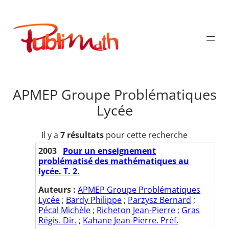
Aller
au
Publimath
contenu
APMEP Groupe Problématiques
Lycée
Il y a
7 résultats
pour cette recherche
2003
Pour un enseignement
problématisé des mathématiques au
lycée. T. 2.
Auteurs :
APMEP Groupe Problématiques
Lycée
;
Bardy Philippe
;
Parzysz Bernard
;
Pécal Michèle
;
Richeton Jean-Pierre
;
Gras
Régis. Dir.
;
Kahane Jean-Pierre. Préf.