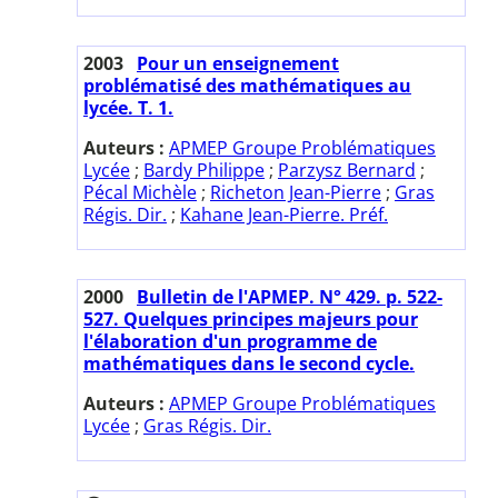
2003
Pour un enseignement
problématisé des mathématiques au
lycée. T. 1.
Auteurs :
APMEP Groupe Problématiques
Lycée
;
Bardy Philippe
;
Parzysz Bernard
;
Pécal Michèle
;
Richeton Jean-Pierre
;
Gras
Régis. Dir.
;
Kahane Jean-Pierre. Préf.
2000
Bulletin de l'APMEP. N° 429. p. 522-
527. Quelques principes majeurs pour
l'élaboration d'un programme de
mathématiques dans le second cycle.
Auteurs :
APMEP Groupe Problématiques
Lycée
;
Gras Régis. Dir.