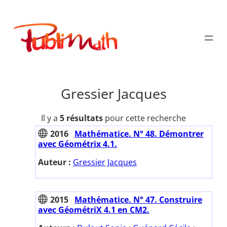
Aller
au
Publimath
contenu
Gressier Jacques
Il y a
5 résultats
pour cette recherche
2016
Mathématice. N° 48. Démontrer
avec Géométrix 4.1.
Auteur :
Gressier Jacques
2015
Mathématice. N° 47. Construire
avec GéométriX 4.1 en CM2.