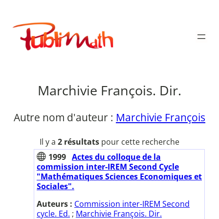
Aller
au
Publimath
contenu
Marchivie François. Dir.
Autre nom d'auteur :
Marchivie François
Il y a
2 résultats
pour cette recherche
1999
Actes du colloque de la
commission inter-IREM Second Cycle
"Mathématiques Sciences Economiques et
Sociales".
Auteurs :
Commission inter-IREM Second
cycle. Ed.
;
Marchivie François. Dir.