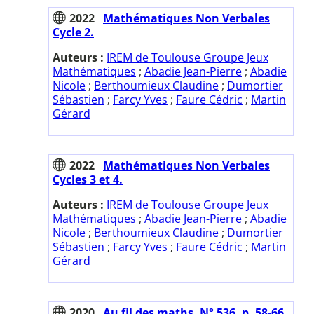
2022
Mathématiques Non Verbales
Cycle 2.
Auteurs :
IREM de Toulouse Groupe Jeux
Mathématiques
;
Abadie Jean-Pierre
;
Abadie
Nicole
;
Berthoumieux Claudine
;
Dumortier
Sébastien
;
Farcy Yves
;
Faure Cédric
;
Martin
Gérard
2022
Mathématiques Non Verbales
Cycles 3 et 4.
Auteurs :
IREM de Toulouse Groupe Jeux
Mathématiques
;
Abadie Jean-Pierre
;
Abadie
Nicole
;
Berthoumieux Claudine
;
Dumortier
Sébastien
;
Farcy Yves
;
Faure Cédric
;
Martin
Gérard
2020
Au fil des maths. N° 536. p. 58-66.