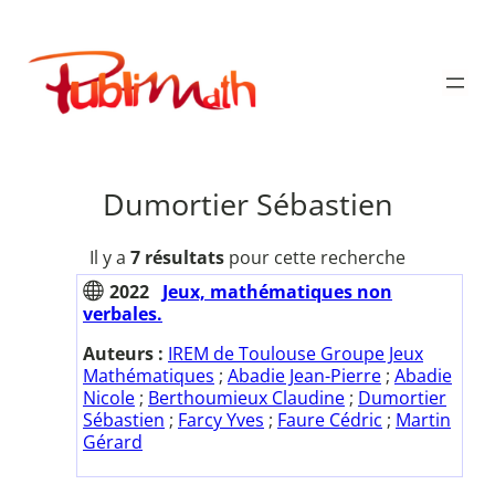
Aller
au
Publimath
contenu
Dumortier Sébastien
Il y a
7 résultats
pour cette recherche
2022
Jeux, mathématiques non
verbales.
Auteurs :
IREM de Toulouse Groupe Jeux
Mathématiques
;
Abadie Jean-Pierre
;
Abadie
Nicole
;
Berthoumieux Claudine
;
Dumortier
Sébastien
;
Farcy Yves
;
Faure Cédric
;
Martin
Gérard