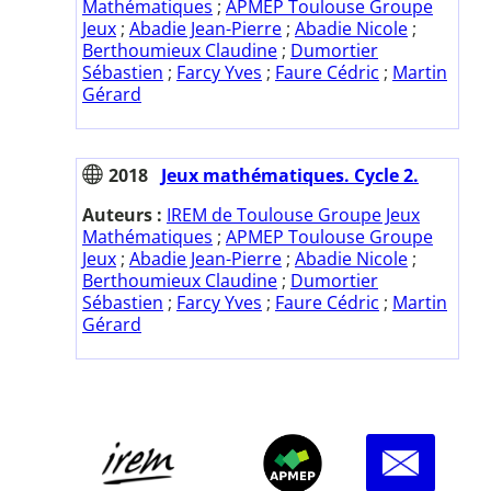
Mathématiques
;
APMEP Toulouse Groupe
Jeux
;
Abadie Jean-Pierre
;
Abadie Nicole
;
Berthoumieux Claudine
;
Dumortier
Sébastien
;
Farcy Yves
;
Faure Cédric
;
Martin
Gérard
2018
Jeux mathématiques. Cycle 2.
Auteurs :
IREM de Toulouse Groupe Jeux
Mathématiques
;
APMEP Toulouse Groupe
Jeux
;
Abadie Jean-Pierre
;
Abadie Nicole
;
Berthoumieux Claudine
;
Dumortier
Sébastien
;
Farcy Yves
;
Faure Cédric
;
Martin
Gérard