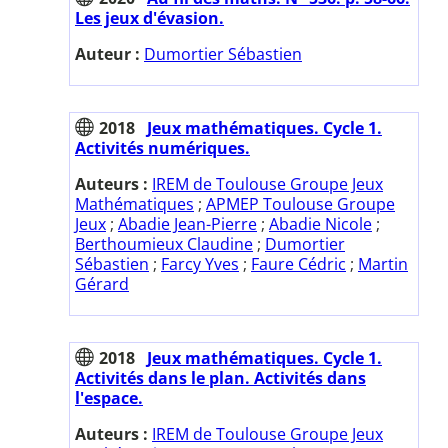
Les jeux d'évasion.
Auteur :
Dumortier Sébastien
2018
Jeux mathématiques. Cycle 1.
Activités numériques.
Auteurs :
IREM de Toulouse Groupe Jeux
Mathématiques
;
APMEP Toulouse Groupe
Jeux
;
Abadie Jean-Pierre
;
Abadie Nicole
;
Berthoumieux Claudine
;
Dumortier
Sébastien
;
Farcy Yves
;
Faure Cédric
;
Martin
Gérard
2018
Jeux mathématiques. Cycle 1.
Activités dans le plan. Activités dans
l'espace.
Auteurs :
IREM de Toulouse Groupe Jeux