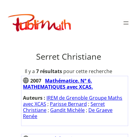
Aller
au
Publimath
contenu
Serret Christiane
Il y a
7 résultats
pour cette recherche
2007
Mathématice. N° 6.
MATHEMATIQUES avec XCAS.
Auteurs :
IREM de Grenoble Groupe Maths
avec XCAS
;
Parisse Bernard
;
Serret
Christiane
;
Gandit Michèle
;
De Graeve
Renée