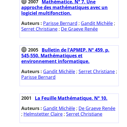
2007
Mathématice. N° 7. Une
approche des mathématiques avec un
logiciel multifonction.
Auteurs :
Parisse Bernard
;
Gandit Michèle
;
Serret Christiane
;
De Graeve Renée
2005
Bulletin de l'APMEP. N° 459. p.
545-550. Mathématiques et
environnement informatique.
Auteurs :
Gandit Michèle
;
Serret Christiane
;
Parisse Bernard
2001
La Feuille Mathématique. N° 10.
Auteurs :
Gandit Michèle
;
De Graeve Renée
;
Helmstetter Claire
;
Serret Christiane