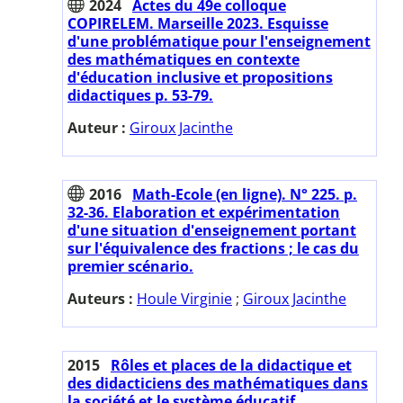
2024
Actes du 49e colloque
COPIRELEM. Marseille 2023. Esquisse
d'une problématique pour l'enseignement
des mathématiques en contexte
d'éducation inclusive et propositions
didactiques p. 53-79.
Auteur :
Giroux Jacinthe
2016
Math-Ecole (en ligne). N° 225. p.
32-36. Elaboration et expérimentation
d'une situation d'enseignement portant
sur l'équivalence des fractions ; le cas du
premier scénario.
Auteurs :
Houle Virginie
;
Giroux Jacinthe
2015
Rôles et places de la didactique et
des didacticiens des mathématiques dans
la société et le système éducatif.