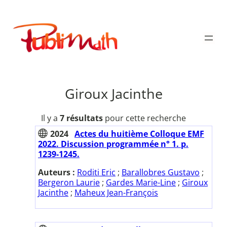
Aller
au
Publimath
contenu
Giroux Jacinthe
Il y a
7 résultats
pour cette recherche
2024
Actes du huitième Colloque EMF
2022. Discussion programmée n° 1. p.
1239-1245.
Auteurs :
Roditi Eric
;
Barallobres Gustavo
;
Bergeron Laurie
;
Gardes Marie-Line
;
Giroux
Jacinthe
;
Maheux Jean-François