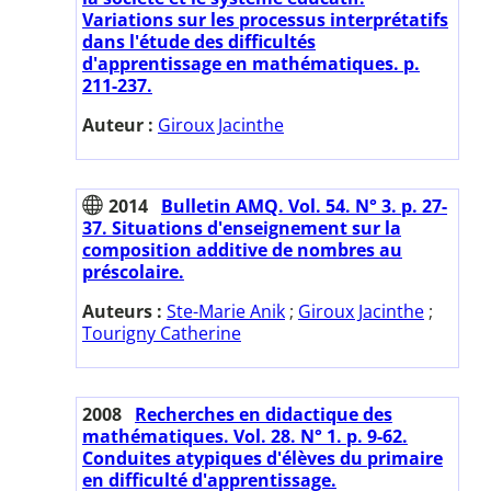
Variations sur les processus interprétatifs
dans l'étude des difficultés
d'apprentissage en mathématiques. p.
211-237.
Auteur :
Giroux Jacinthe
2014
Bulletin AMQ. Vol. 54. N° 3. p. 27-
37. Situations d'enseignement sur la
composition additive de nombres au
préscolaire.
Auteurs :
Ste-Marie Anik
;
Giroux Jacinthe
;
Tourigny Catherine
2008
Recherches en didactique des
mathématiques. Vol. 28. N° 1. p. 9-62.
Conduites atypiques d'élèves du primaire
en difficulté d'apprentissage.