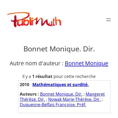
Aller
au
Publimath
contenu
Bonnet Monique. Dir.
Autre nom d'auteur :
Bonnet Monique
Il y a
1 résultat
pour cette recherche
2010
Mathématiques et surdité.
Auteurs :
Bonnet Monique. Dir.
;
Mangeret
Thérèse. Dir.
;
Nowak Marie-Thérèse. Dir.
;
Duquesne-Belfais Françoise. Préf.