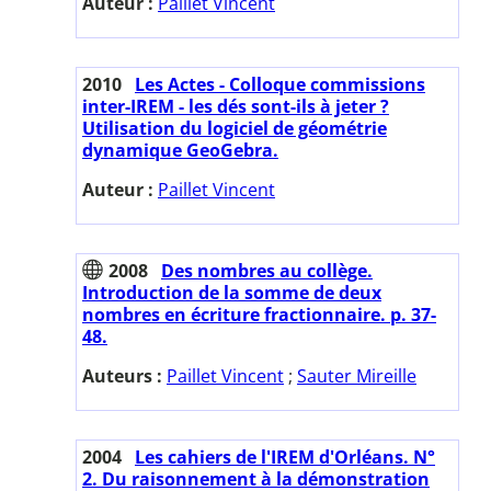
Auteur :
Paillet Vincent
2010
Les Actes - Colloque commissions
inter-IREM - les dés sont-ils à jeter ?
Utilisation du logiciel de géométrie
dynamique GeoGebra.
Auteur :
Paillet Vincent
2008
Des nombres au collège.
Introduction de la somme de deux
nombres en écriture fractionnaire. p. 37-
48.
Auteurs :
Paillet Vincent
;
Sauter Mireille
2004
Les cahiers de l'IREM d'Orléans. N°
2. Du raisonnement à la démonstration