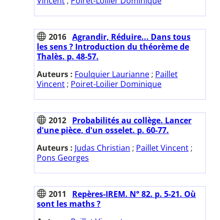
Vincent
;
Poiret-Loilier Dominique
2016
Agrandir, Réduire... Dans tous
les sens ? Introduction du théorème de
Thalès. p. 48-57.
Auteurs :
Foulquier Laurianne
;
Paillet
Vincent
;
Poiret-Loilier Dominique
2012
Probabilités au collège. Lancer
d'une pièce, d'un osselet. p. 60-77.
Auteurs :
Judas Christian
;
Paillet Vincent
;
Pons Georges
2011
Repères-IREM. N° 82. p. 5-21. Où
sont les maths ?