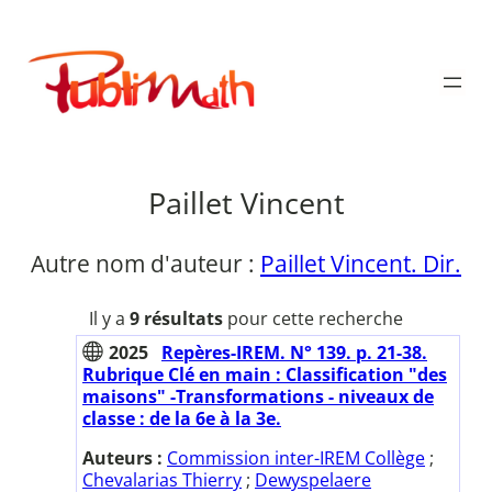
Aller
au
Publimath
contenu
Paillet Vincent
Autre nom d'auteur :
Paillet Vincent. Dir.
Il y a
9 résultats
pour cette recherche
2025
Repères-IREM. N° 139. p. 21-38.
Rubrique Clé en main : Classification "des
maisons" -Transformations - niveaux de
classe : de la 6e à la 3e.
Auteurs :
Commission inter-IREM Collège
;
Chevalarias Thierry
;
Dewyspelaere