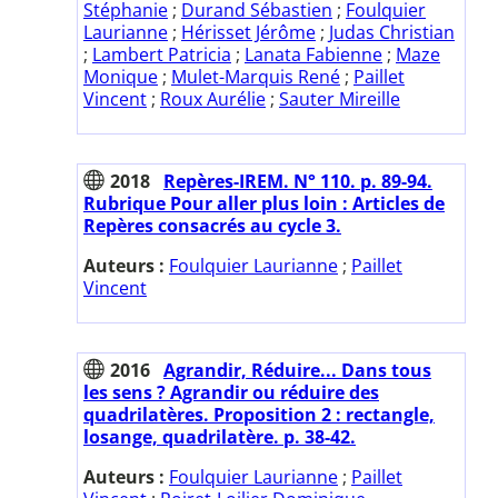
Stéphanie
;
Durand Sébastien
;
Foulquier
Laurianne
;
Hérisset Jérôme
;
Judas Christian
;
Lambert Patricia
;
Lanata Fabienne
;
Maze
Monique
;
Mulet-Marquis René
;
Paillet
Vincent
;
Roux Aurélie
;
Sauter Mireille
2018
Repères-IREM. N° 110. p. 89-94.
Rubrique Pour aller plus loin : Articles de
Repères consacrés au cycle 3.
Auteurs :
Foulquier Laurianne
;
Paillet
Vincent
2016
Agrandir, Réduire... Dans tous
les sens ? Agrandir ou réduire des
quadrilatères. Proposition 2 : rectangle,
losange, quadrilatère. p. 38-42.
Auteurs :
Foulquier Laurianne
;
Paillet