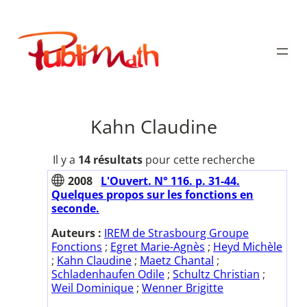
Aller
au
Publimath
contenu
Kahn Claudine
Il y a
14 résultats
pour cette recherche
2008
L'Ouvert. N° 116. p. 31-44.
Quelques propos sur les fonctions en
seconde.
Auteurs :
IREM de Strasbourg Groupe
Fonctions
;
Egret Marie-Agnès
;
Heyd Michèle
;
Kahn Claudine
;
Maetz Chantal
;
Schladenhaufen Odile
;
Schultz Christian
;
Weil Dominique
;
Wenner Brigitte