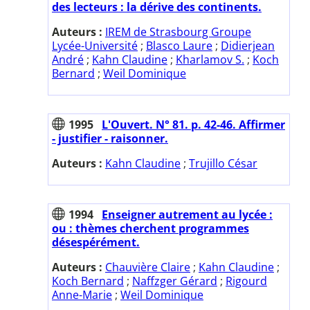
des lecteurs : la dérive des continents.
Auteurs :
IREM de Strasbourg Groupe
Lycée-Université
;
Blasco Laure
;
Didierjean
André
;
Kahn Claudine
;
Kharlamov S.
;
Koch
Bernard
;
Weil Dominique
1995
L'Ouvert. N° 81. p. 42-46. Affirmer
- justifier - raisonner.
Auteurs :
Kahn Claudine
;
Trujillo César
1994
Enseigner autrement au lycée :
ou : thèmes cherchent programmes
désespérément.
Auteurs :
Chauvière Claire
;
Kahn Claudine
;
Koch Bernard
;
Naffzger Gérard
;
Rigourd
Anne-Marie
;
Weil Dominique