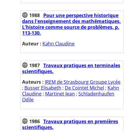
1988
Pour une perspective historique
dans l'enseignement des mathématiques.
L'histoire comme source de problèmes. p.
113-130.
Auteur :
Kahn Claudine
1987
Travaux pratiques en terminales
scientifiques.
Auteurs :
IREM de Strasbourg Groupe Lycée
;
Busser Elisabeth
;
De Cointet Michel
;
Kahn
Claudine
;
Martinet Jean
;
Schladenhaufen
Odile
1986
Travaux pratiques en premières
scientifiques.