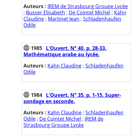
Auteurs :
IREM de Strasbourg Groupe Lycée
;
Busser Elisabeth
;
De Cointet Michel
;
Kahn
Claudine
;
Martinet Jean
;
Schladenhaufen
Odile
1985
L'Ouvert. N° 40. p. 28-33.
Mathématique arabe au lycée.
Auteurs :
Kahn Claudine
;
Schladenhaufen
Odile
1984
L'Ouvert. N° 35. p. 1-15. Super-
sondage en seconde.
Auteurs :
Kahn Claudine
;
Schladenhaufen
Odile
;
De Cointet Michel
;
IREM de
Strasbourg Groupe Lycée