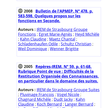
2008
Bulletin de l'APMEP. N° 478. p.
583-598. Quelques propos sur les
fonctions en Seconde.
Auteurs :
IREM de Strasbourg Groupe
Fonctions
;
Egret Marie-Agnès
;
Heyd Michèle
;
Kahn Claudine
;
Maetz Chantal
;
Schladenhaufen Odile
;
Schultz Christian
;
Weil Dominique
;
Wenner Brigitte
2005
Repères-IREM. N° 59. p. 61-68.
Rubrique Point de vue : Difficultés de la
Restitution Organisée des Connaissances,
en particulier dans le domaine des suites.
Auteurs :
IREM de Strasbourg Groupe Suites
;
Pluvinage François
;
Vogel Nicole
;
Chagnard Michèle
;
Dudt Jacky
;
Kahn
Claudine
;
Koch Bernard
;
Langer Bernard
;