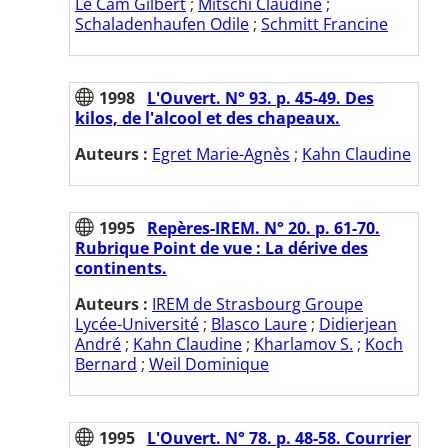
Le Cam Gilbert
;
Mitschi Claudine
;
Schaladenhaufen Odile
;
Schmitt Francine
1998
L'Ouvert. N° 93. p. 45-49. Des
kilos, de l'alcool et des chapeaux.
Auteurs :
Egret Marie-Agnès
;
Kahn Claudine
1995
Repères-IREM. N° 20. p. 61-70.
Rubrique Point de vue : La dérive des
continents.
Auteurs :
IREM de Strasbourg Groupe
Lycée-Université
;
Blasco Laure
;
Didierjean
André
;
Kahn Claudine
;
Kharlamov S.
;
Koch
Bernard
;
Weil Dominique
1995
L'Ouvert. N° 78. p. 48-58. Courrier