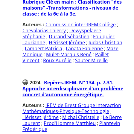
Rubrique Clé en main : Classification "des
maisons" -Transformations - niveaux de
classe : de la 6e à la 3e.
Auteurs :
Commission inter-IREM Collège
;
Chevalarias Thierry
;
Dewyspelaere
Stéphanie
;
Durand Sébastien
;
Foulquier
Laurianne
;
Hérisset Jérôme
;
Judas Christian
;
Lambert Patricia
;
Lanata Fabienne
;
Maze
Monique
;
Mulet-Marquis René
;
Paillet
Vincent
;
Roux Aurélie
;
Sauter Mireille
2024
Repères-IREM. N° 134. p. 7-31.
Approche interdisciplinaire d'un problème
concret d'autonomie énergétique.
Auteurs :
IREM de Brest Groupe Interaction
Mathématiques-Physique-Technologie
;
Hérisset Jérôme
;
Michal Christelle
;
Le Berre
Laurent
;
Prod'Homme Matthieu
;
Plantevin
Frédérique