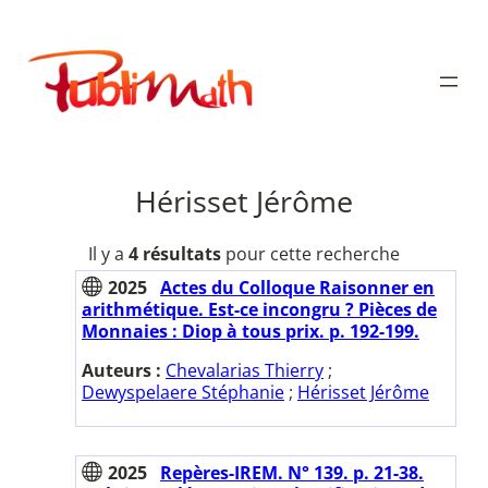
Aller
au
Publimath
contenu
Hérisset Jérôme
Il y a
4 résultats
pour cette recherche
2025
Actes du Colloque Raisonner en
arithmétique. Est-ce incongru ? Pièces de
Monnaies : Diop à tous prix. p. 192-199.
Auteurs :
Chevalarias Thierry
;
Dewyspelaere Stéphanie
;
Hérisset Jérôme
2025
Repères-IREM. N° 139. p. 21-38.