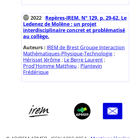
2022
Repères-IREM. N° 129. p. 29-62. Le
Ledenez de Molène : un projet
interdisciplinaire concret et problématisé
au collège.
Auteurs :
IREM de Brest Groupe Interaction
Mathématiques-Physique-Technologie
;
Hérisset Jérôme
;
Le Berre Laurent
;
Prod'Homme Matthieu
;
Plantevin
Frédérique