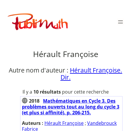
Aller
au
Publimath
contenu
Hérault Françoise
Autre nom d'auteur :
Hérault Françoise.
Dir.
Il y a
10 résultats
pour cette recherche
2018
Mathématiques en Cycle 3. Des
problèmes ouverts tout au long du cycle 3
(et plus si affinité). p. 206-215.
Auteurs :
Hérault Françoise
;
Vandebrouck
Fabrice