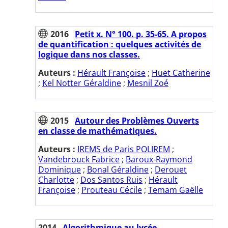
2016
Petit x. N° 100. p. 35-65. A propos
de quantification : quelques activités de
logique dans nos classes.
Auteurs :
Hérault Françoise
;
Huet Catherine
;
Kel Notter Géraldine
;
Mesnil Zoé
2015
Autour des Problèmes Ouverts
en classe de mathématiques.
Auteurs :
IREMS de Paris POLIREM
;
Vandebrouck Fabrice
;
Baroux-Raymond
Dominique
;
Bonal Géraldine
;
Derouet
Charlotte
;
Dos Santos Ruis
;
Hérault
Françoise
;
Prouteau Cécile
;
Temam Gaëlle
2014
Algorithmique au lycée.