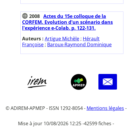
2008
Actes du 15e colloque de la
CORFEM. Evolution d'un scénario dans
l'expérience e-Colab. p. 122-131.
Auteurs :
Artigue Michèle
;
Hérault
Françoise
;
Baroux-Raymond Dominique
© ADIREM-APMEP - ISSN 1292-8054 -
Mentions légales
-
Mise à jour 10/08/2026 12:25 -
42599 fiches -