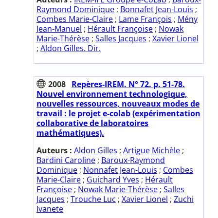
Raymond Dominique
;
Bonnafet Jean-Louis
;
Combes Marie-Claire
;
Lame François
;
Mény
Jean-Manuel
;
Hérault Françoise
;
Nowak
Marie-Thérèse
;
Salles Jacques
;
Xavier Lionel
;
Aldon Gilles. Dir.
2008
Repères-IREM. N° 72. p. 51-78.
Nouvel environnement technologique,
nouvelles ressources, nouveaux modes de
travail : le projet e-colab (expérimentation
collaborative de laboratoires
mathématiques).
Auteurs :
Aldon Gilles
;
Artigue Michèle
;
Bardini Caroline
;
Baroux-Raymond
Dominique
;
Nonnafet Jean-Louis
;
Combes
Marie-Claire
;
Guichard Yves
;
Hérault
Françoise
;
Nowak Marie-Thérèse
;
Salles
Jacques
;
Trouche Luc
;
Xavier Lionel
;
Zuchi
Ivanete