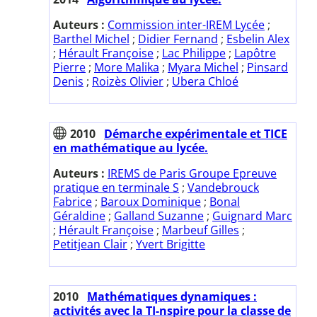
Auteurs :
Commission inter-IREM Lycée
;
Barthel Michel
;
Didier Fernand
;
Esbelin Alex
;
Hérault Françoise
;
Lac Philippe
;
Lapôtre
Pierre
;
More Malika
;
Myara Michel
;
Pinsard
Denis
;
Roizès Olivier
;
Ubera Chloé
2010
Démarche expérimentale et TICE
en mathématique au lycée.
Auteurs :
IREMS de Paris Groupe Epreuve
pratique en terminale S
;
Vandebrouck
Fabrice
;
Baroux Dominique
;
Bonal
Géraldine
;
Galland Suzanne
;
Guignard Marc
;
Hérault Françoise
;
Marbeuf Gilles
;
Petitjean Clair
;
Yvert Brigitte
2010
Mathématiques dynamiques :
activités avec la TI-nspire pour la classe de