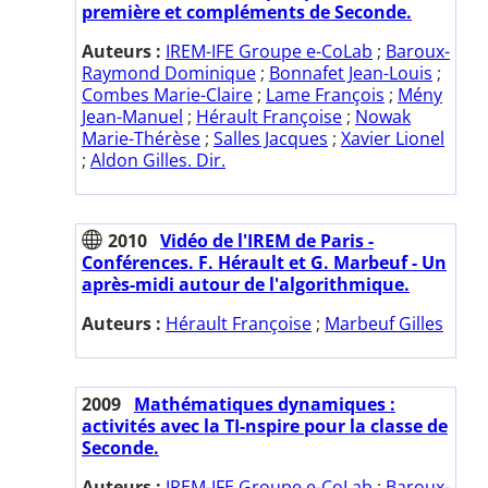
première et compléments de Seconde.
Auteurs :
IREM-IFE Groupe e-CoLab
;
Baroux-
Raymond Dominique
;
Bonnafet Jean-Louis
;
Combes Marie-Claire
;
Lame François
;
Mény
Jean-Manuel
;
Hérault Françoise
;
Nowak
Marie-Thérèse
;
Salles Jacques
;
Xavier Lionel
;
Aldon Gilles. Dir.
2010
Vidéo de l'IREM de Paris -
Conférences. F. Hérault et G. Marbeuf - Un
après-midi autour de l'algorithmique.
Auteurs :
Hérault Françoise
;
Marbeuf Gilles
2009
Mathématiques dynamiques :
activités avec la TI-nspire pour la classe de
Seconde.
Auteurs :
IREM-IFE Groupe e-CoLab
;
Baroux-