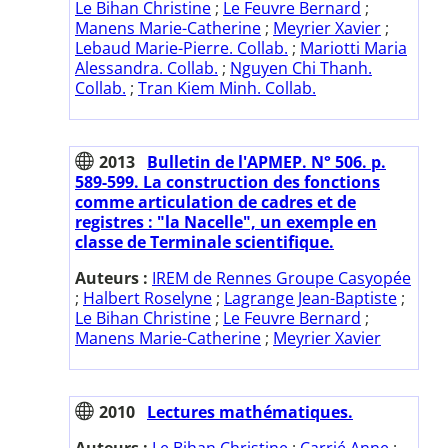
Le Bihan Christine
;
Le Feuvre Bernard
;
Manens Marie-Catherine
;
Meyrier Xavier
;
Lebaud Marie-Pierre. Collab.
;
Mariotti Maria
Alessandra. Collab.
;
Nguyen Chi Thanh.
Collab.
;
Tran Kiem Minh. Collab.
2013
Bulletin de l'APMEP. N° 506. p.
589-599. La construction des fonctions
comme articulation de cadres et de
registres : "la Nacelle", un exemple en
classe de Terminale scientifique.
Auteurs :
IREM de Rennes Groupe Casyopée
;
Halbert Roselyne
;
Lagrange Jean-Baptiste
;
Le Bihan Christine
;
Le Feuvre Bernard
;
Manens Marie-Catherine
;
Meyrier Xavier
2010
Lectures mathématiques.
Auteurs :
Le Bihan Christine
;
Carrié Anne
;