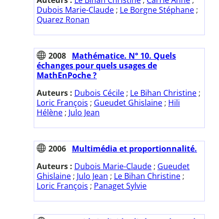
Dubois Marie-Claude
;
Le Borgne Stéphane
;
Quarez Ronan
2008
Mathématice. N° 10. Quels
échanges pour quels usages de
MathEnPoche ?
Auteurs :
Dubois Cécile
;
Le Bihan Christine
;
Loric François
;
Gueudet Ghislaine
;
Hili
Hélène
;
Julo Jean
2006
Multimédia et proportionnalité.
Auteurs :
Dubois Marie-Claude
;
Gueudet
Ghislaine
;
Julo Jean
;
Le Bihan Christine
;
Loric François
;
Panaget Sylvie