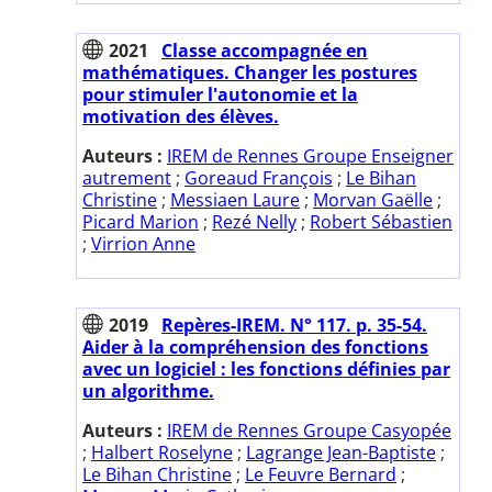
2021
Classe accompagnée en
mathématiques. Changer les postures
pour stimuler l'autonomie et la
motivation des élèves.
Auteurs :
IREM de Rennes Groupe Enseigner
autrement
;
Goreaud François
;
Le Bihan
Christine
;
Messiaen Laure
;
Morvan Gaëlle
;
Picard Marion
;
Rezé Nelly
;
Robert Sébastien
;
Virrion Anne
2019
Repères-IREM. N° 117. p. 35-54.
Aider à la compréhension des fonctions
avec un logiciel : les fonctions définies par
un algorithme.
Auteurs :
IREM de Rennes Groupe Casyopée
;
Halbert Roselyne
;
Lagrange Jean-Baptiste
;
Le Bihan Christine
;
Le Feuvre Bernard
;