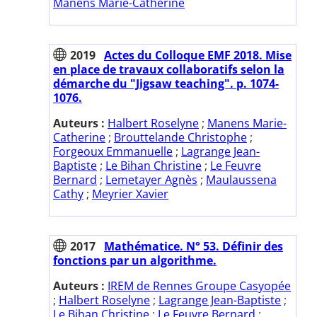
Manens Marie-Catherine
2019
Actes du Colloque EMF 2018. Mise
en place de travaux collaboratifs selon la
démarche du "Jigsaw teaching". p. 1074-
1076.
Auteurs :
Halbert Roselyne
;
Manens Marie-
Catherine
;
Brouttelande Christophe
;
Forgeoux Emmanuelle
;
Lagrange Jean-
Baptiste
;
Le Bihan Christine
;
Le Feuvre
Bernard
;
Lemetayer Agnès
;
Maulaussena
Cathy
;
Meyrier Xavier
2017
Mathématice. N° 53. Définir des
fonctions par un algorithme.
Auteurs :
IREM de Rennes Groupe Casyopée
;
Halbert Roselyne
;
Lagrange Jean-Baptiste
;
Le Bihan Christine
;
Le Feuvre Bernard
;