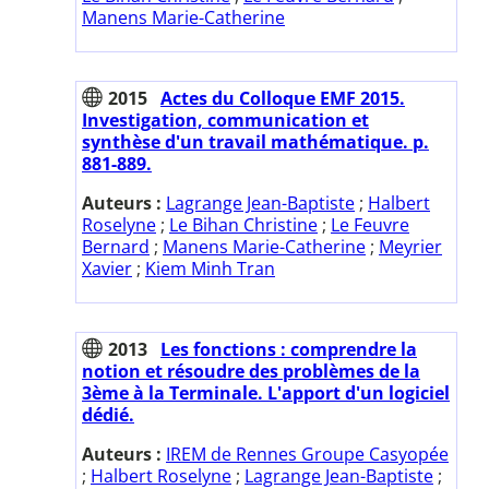
Manens Marie-Catherine
2015
Actes du Colloque EMF 2015.
Investigation, communication et
synthèse d'un travail mathématique. p.
881-889.
Auteurs :
Lagrange Jean-Baptiste
;
Halbert
Roselyne
;
Le Bihan Christine
;
Le Feuvre
Bernard
;
Manens Marie-Catherine
;
Meyrier
Xavier
;
Kiem Minh Tran
2013
Les fonctions : comprendre la
notion et résoudre des problèmes de la
3ème à la Terminale. L'apport d'un logiciel
dédié.
Auteurs :
IREM de Rennes Groupe Casyopée
;
Halbert Roselyne
;
Lagrange Jean-Baptiste
;