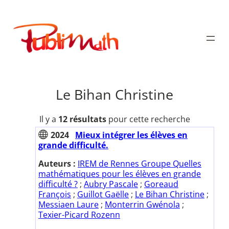
Aller
au
Publimath
contenu
Le Bihan Christine
Il y a
12 résultats
pour cette recherche
2024
Mieux intégrer les élèves en
grande difficulté.
Auteurs :
IREM de Rennes Groupe Quelles
mathématiques pour les élèves en grande
difficulté ?
;
Aubry Pascale
;
Goreaud
François
;
Guillot Gaëlle
;
Le Bihan Christine
;
Messiaen Laure
;
Monterrin Gwénola
;
Texier-Picard Rozenn