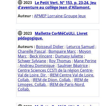
2023
Le Petit Vert. N° 153. p. 23-24. Jeu
d'aventure au collège Jean d'Allamont.
Auteur :
APMEP Lorraine Groupe Jeux
2023
Mallette CorMéCoULi. Livret
pédagogique.
Auteurs :
Boisseuil Didier
;
Leturcq Samuel
;
Chareille Pascal
;
Bompaire Marc
;
Moyon
Marc
;
Beck Vincent
;
Dumasy Juliette
;
Schwer Sylviane
;
Roy Thomas
;
Mane Perine
;
Andrieu Dominique
;
Saulnier Béatrice
;
Centre Sciences CCSTI de la région Centre-
Val de Loire. Dir.
;
IREM Centre Val de Loire.
Collab.
;
IREM de Dijon. Collab.
;
IREM de
Limoges. Collab.
;
IREM de Paris-Nord.
Collab.