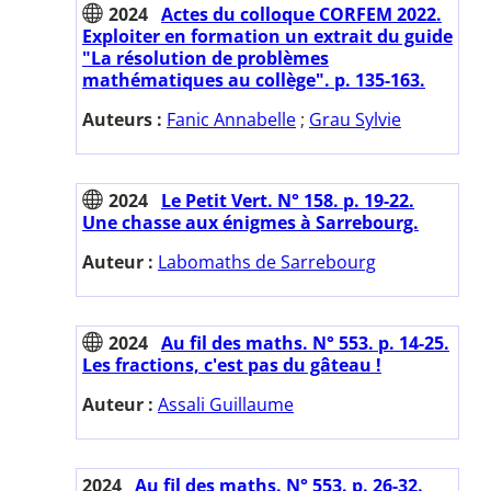
2024
Actes du colloque CORFEM 2022.
Exploiter en formation un extrait du guide
"La résolution de problèmes
mathématiques au collège". p. 135-163.
Auteurs :
Fanic Annabelle
;
Grau Sylvie
2024
Le Petit Vert. N° 158. p. 19-22.
Une chasse aux énigmes à Sarrebourg.
Auteur :
Labomaths de Sarrebourg
2024
Au fil des maths. N° 553. p. 14-25.
Les fractions, c'est pas du gâteau !
Auteur :
Assali Guillaume
2024
Au fil des maths. N° 553. p. 26-32.