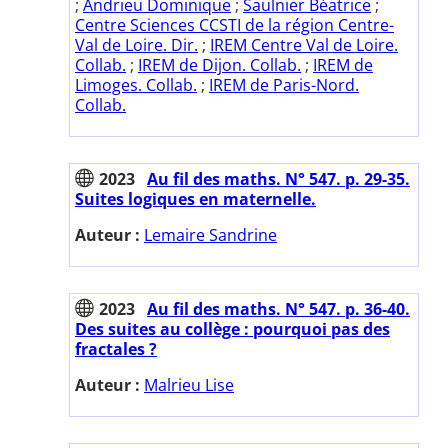
;
Andrieu Dominique
;
Saulnier Béatrice
;
Centre Sciences CCSTI de la région Centre-
Val de Loire. Dir.
;
IREM Centre Val de Loire.
Collab.
;
IREM de Dijon. Collab.
;
IREM de
Limoges. Collab.
;
IREM de Paris-Nord.
Collab.
2023
Au fil des maths. N° 547. p. 29-35.
Suites logiques en maternelle.
Auteur :
Lemaire Sandrine
2023
Au fil des maths. N° 547. p. 36-40.
Des suites au collège : pourquoi pas des
fractales ?
Auteur :
Malrieu Lise