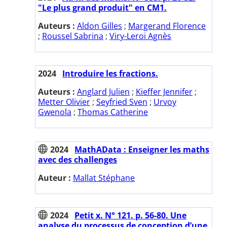
"Le plus grand produit" en CM1.
Auteurs :
Aldon Gilles
;
Margerand Florence
;
Roussel Sabrina
;
Viry-Leroi Agnès
2024
Introduire les fractions.
Auteurs :
Anglard Julien
;
Kieffer Jennifer
;
Metter Olivier
;
Seyfried Sven
;
Urvoy
Gwenola
;
Thomas Catherine
2024
MathAData : Enseigner les maths
avec des challenges
Auteur :
Mallat Stéphane
2024
Petit x. N° 121. p. 56-80. Une
analyse du processus de conception d’une