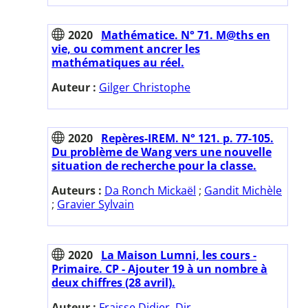
2020
Mathématice. N° 71. M@ths en
vie, ou comment ancrer les
mathématiques au réel.
Auteur :
Gilger Christophe
2020
Repères-IREM. N° 121. p. 77-105.
Du problème de Wang vers une nouvelle
situation de recherche pour la classe.
Auteurs :
Da Ronch Mickaël
;
Gandit Michèle
;
Gravier Sylvain
2020
La Maison Lumni, les cours -
Primaire. CP - Ajouter 19 à un nombre à
deux chiffres (28 avril).
Auteur :
Fraisse Didier. Dir.