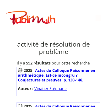
Aller
au
Publimath
contenu
activité de résolution de
problème
Il y a
552 résultats
pour cette recherche
2025
Actes du Colloque Raisonner en
arithmétique. Est-ce incongru ?
Conjectures et preuves. p. 130-146.
Auteur :
Vinatier Stéphane
2025
Actes du Colloque Raisonner en