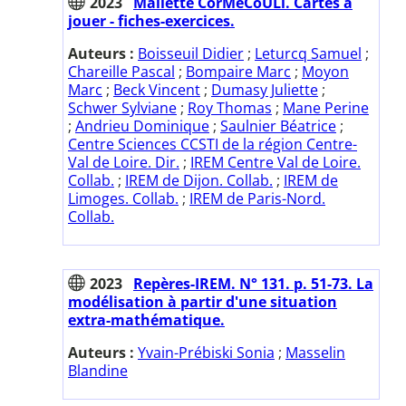
2023
Mallette CorMéCoULi. Cartes à
jouer - fiches-exercices.
Auteurs :
Boisseuil Didier
;
Leturcq Samuel
;
Chareille Pascal
;
Bompaire Marc
;
Moyon
Marc
;
Beck Vincent
;
Dumasy Juliette
;
Schwer Sylviane
;
Roy Thomas
;
Mane Perine
;
Andrieu Dominique
;
Saulnier Béatrice
;
Centre Sciences CCSTI de la région Centre-
Val de Loire. Dir.
;
IREM Centre Val de Loire.
Collab.
;
IREM de Dijon. Collab.
;
IREM de
Limoges. Collab.
;
IREM de Paris-Nord.
Collab.
2023
Repères-IREM. N° 131. p. 51-73. La
modélisation à partir d'une situation
extra-mathématique.
Auteurs :
Yvain-Prébiski Sonia
;
Masselin
Blandine