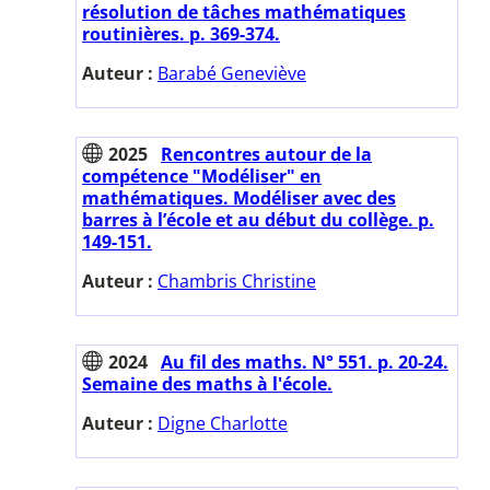
résolution de tâches mathématiques
routinières. p. 369-374.
Auteur :
Barabé Geneviève
2025
Rencontres autour de la
compétence "Modéliser" en
mathématiques. Modéliser avec des
barres à l’école et au début du collège. p.
149-151.
Auteur :
Chambris Christine
2024
Au fil des maths. N° 551. p. 20-24.
Semaine des maths à l'école.
Auteur :
Digne Charlotte