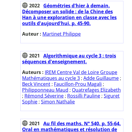
2022
Géométries d'hier à demain.
Décomposer un solide : de la Chine des
Han à une exploration en classe avec les
outils d'aujourd'hui. p. 45-90.
Auteur :
Martinet Philippe
2021
Algorithmique au cycle 3 : trois
séquences d'enseignement.
Auteurs :
IREM Centre Val de Loire Groupe
Mathématiques au cycle 3
;
Adde Guillaume
;
Beck Vincent
;
Faucillon-Prou Magali
;
Philipponneau Maud
;
Quatrefages Elizabeth
;
Rémond Séverine
;
Rossilli Pauline
;
Siguret
Sophie
;
Simon Nathalie
2021
Au fil des maths. N° 540. p. 55-64.
Oral en mathématiques et résolution de