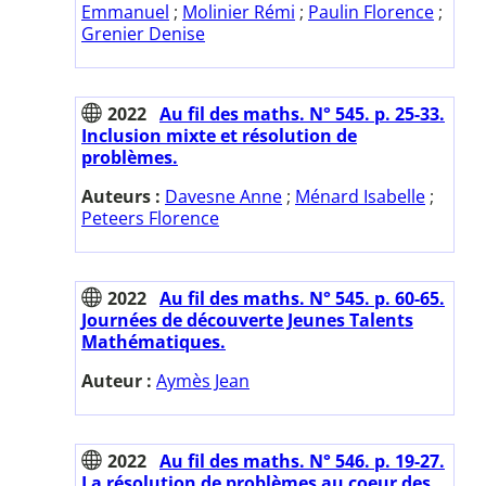
Emmanuel
;
Molinier Rémi
;
Paulin Florence
;
Grenier Denise
2022
Au fil des maths. N° 545. p. 25-33.
Inclusion mixte et résolution de
problèmes.
Auteurs :
Davesne Anne
;
Ménard Isabelle
;
Peteers Florence
2022
Au fil des maths. N° 545. p. 60-65.
Journées de découverte Jeunes Talents
Mathématiques.
Auteur :
Aymès Jean
2022
Au fil des maths. N° 546. p. 19-27.
La résolution de problèmes au coeur des