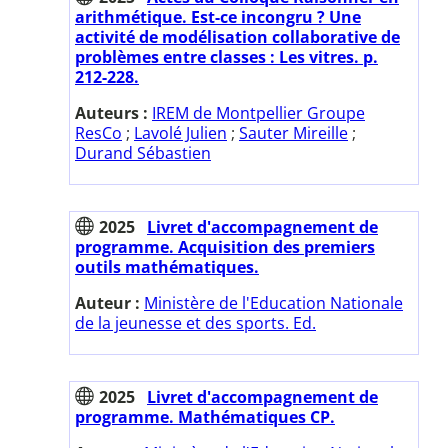
arithmétique. Est-ce incongru ? Une
activité de modélisation collaborative de
problèmes entre classes : Les vitres. p.
212-228.
Auteurs :
IREM de Montpellier Groupe
ResCo
;
Lavolé Julien
;
Sauter Mireille
;
Durand Sébastien
2025
Livret d'accompagnement de
programme. Acquisition des premiers
outils mathématiques.
Auteur :
Ministère de l'Education Nationale
de la jeunesse et des sports. Ed.
2025
Livret d'accompagnement de
programme. Mathématiques CP.