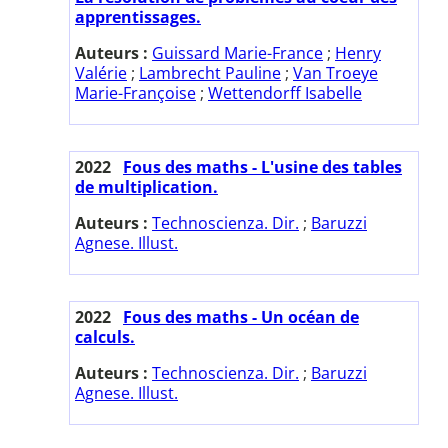
apprentissages.
Auteurs :
Guissard Marie-France
;
Henry
Valérie
;
Lambrecht Pauline
;
Van Troeye
Marie-Françoise
;
Wettendorff Isabelle
2022
Fous des maths - L'usine des tables
de multiplication.
Auteurs :
Technoscienza. Dir.
;
Baruzzi
Agnese. Illust.
2022
Fous des maths - Un océan de
calculs.
Auteurs :
Technoscienza. Dir.
;
Baruzzi
Agnese. Illust.