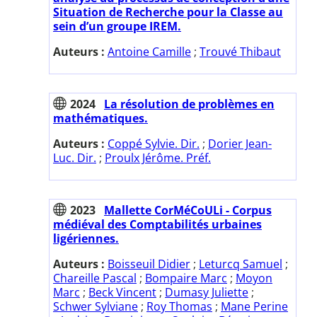
Situation de Recherche pour la Classe au
sein d’un groupe IREM.
Auteurs :
Antoine Camille
;
Trouvé Thibaut
2024
La résolution de problèmes en
mathématiques.
Auteurs :
Coppé Sylvie. Dir.
;
Dorier Jean-
Luc. Dir.
;
Proulx Jérôme. Préf.
2023
Mallette CorMéCoULi - Corpus
médiéval des Comptabilités urbaines
ligériennes.
Auteurs :
Boisseuil Didier
;
Leturcq Samuel
;
Chareille Pascal
;
Bompaire Marc
;
Moyon
Marc
;
Beck Vincent
;
Dumasy Juliette
;
Schwer Sylviane
;
Roy Thomas
;
Mane Perine