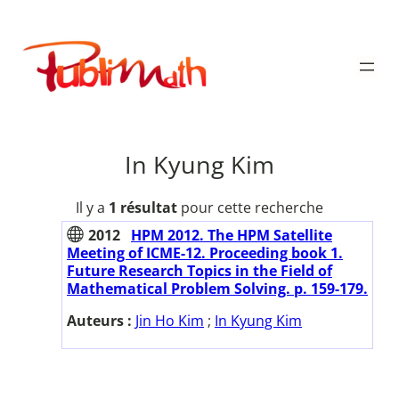
Aller
au
Publimath
contenu
In Kyung Kim
Il y a
1 résultat
pour cette recherche
2012
HPM 2012. The HPM Satellite
Meeting of ICME-12. Proceeding book 1.
Future Research Topics in the Field of
Mathematical Problem Solving. p. 159-179.
Auteurs :
Jin Ho Kim
;
In Kyung Kim