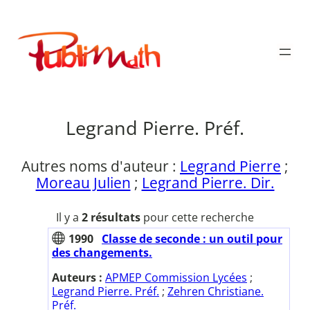
Aller
au
Publimath
contenu
Legrand Pierre. Préf.
Autres noms d'auteur :
Legrand Pierre
;
Moreau Julien
;
Legrand Pierre. Dir.
Il y a
2 résultats
pour cette recherche
1990
Classe de seconde : un outil pour
des changements.
Auteurs :
APMEP Commission Lycées
;
Legrand Pierre. Préf.
;
Zehren Christiane.
Préf.