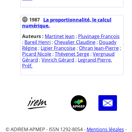
1987
La proportionnalité, le calcul
numérique.
Auteurs :
Martinet Jean
;
Pluvinage François
;
Bareil Henri
;
Chevalier Claudine
;
Douady
Régine
;
Ligier Françoise
;
Ohran Jean-Pierre
;
Picard Nicole
;
Thévenet Serge
;
Vergnaud
Gérard
;
Vinrich Gérard
;
Legrand Pierre.
Préf.
© ADIREM-APMEP - ISSN 1292-8054 -
Mentions légales
-