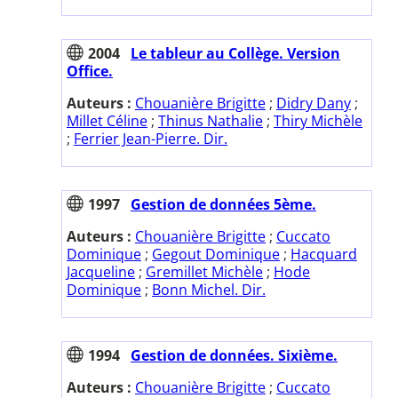
2004
Le tableur au Collège. Version
Office.
Auteurs :
Chouanière Brigitte
;
Didry Dany
;
Millet Céline
;
Thinus Nathalie
;
Thiry Michèle
;
Ferrier Jean-Pierre. Dir.
1997
Gestion de données 5ème.
Auteurs :
Chouanière Brigitte
;
Cuccato
Dominique
;
Gegout Dominique
;
Hacquard
Jacqueline
;
Gremillet Michèle
;
Hode
Dominique
;
Bonn Michel. Dir.
1994
Gestion de données. Sixième.
Auteurs :
Chouanière Brigitte
;
Cuccato