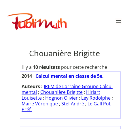
Aller
au
Publimath
contenu
Chouanière Brigitte
Il y a
10 résultats
pour cette recherche
2014
Calcul mental en classe de 5e.
Auteurs :
IREM de Lorraine Groupe Calcul
mental
;
Chouanière Brigitte
;
Hiriart
Louisette
;
Hognon Olivier
;
Ley Rodolphe
;
Maire Véronique
;
Stef André
;
Le Gall Pol.
Préf.