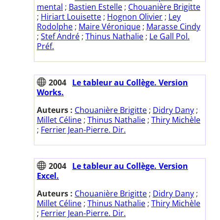
mental
;
Bastien Estelle
;
Chouanière Brigitte
;
Hiriart Louisette
;
Hognon Olivier
;
Ley
Rodolphe
;
Maire Véronique
;
Marasse Cindy
;
Stef André
;
Thinus Nathalie
;
Le Gall Pol.
Préf.
2004
Le tableur au Collège. Version
Works.
Auteurs :
Chouanière Brigitte
;
Didry Dany
;
Millet Céline
;
Thinus Nathalie
;
Thiry Michèle
;
Ferrier Jean-Pierre. Dir.
2004
Le tableur au Collège. Version
Excel.
Auteurs :
Chouanière Brigitte
;
Didry Dany
;
Millet Céline
;
Thinus Nathalie
;
Thiry Michèle
;
Ferrier Jean-Pierre. Dir.