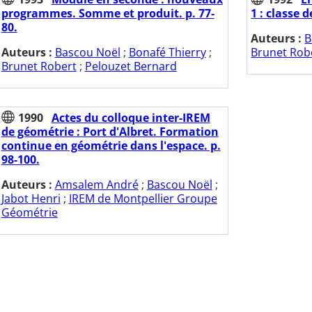
programmes. Somme et produit. p. 77-
1 : classe 
80.
Auteurs :
B
Auteurs :
Bascou Noël
;
Bonafé Thierry
;
Brunet Rob
Brunet Robert
;
Pelouzet Bernard
1990
Actes du colloque inter-IREM
de géométrie : Port d'Albret. Formation
continue en géométrie dans l'espace. p.
98-100.
Auteurs :
Amsalem André
;
Bascou Noël
;
Jabot Henri
;
IREM de Montpellier Groupe
Géométrie