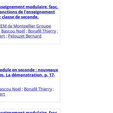
nseignement modulaire, fasc.
 fonctions de l'enseignement
; classe de seconde.
REM de Montpellier Groupe
;
Bascou Noël
;
Bonafé Thierry
;
ert
;
Pelouzet Bernard
odule en seconde : nouveaux
. La démonstration. p. 17-
ascou Noël
;
Bonafé Thierry
;
ert
nseignement modulaire, fasc.