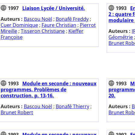
1997
Liaison Lycée / Université.
1993
E
2 : quatre
Auteurs :
Bascou Noël
;
Bonafé Freddy
;
modulaire 
Cuer Dominique
;
Faure Christian
;
Pierrot
Mireille
;
Tisseron Christiane
;
Kieffer
Auteurs :
I
Françoise
Géométrie
Brunet Rob
1993
Module en seconde : nouveaux
1993
M
programmes. Problèmes de
programmes
construction. p. 13-16.
20.
Auteurs :
Bascou Noël
;
Bonafé Thierry
;
Auteurs :
B
Brunet Robert
Brunet Rob
1993
Module en seconde : nouveaux
1992
E