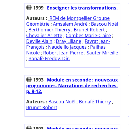
1999
Enseigner les transformations.
Auteurs :
IREM de Montpellier Groupe
Géométrie
;
Amsalem André
;
Bascou Noël
;
Berthomier Thierry
;
Brunet Robert
;
Chevalier Arlette
;
Combes Marie-Claire
;
Deville Alain
;
Dray Liliane
;
Favrat Jean-
François
;
Naudeillo Jacques
;
Pailhas
Nicole
;
Robert Jean-Pierre
;
Sauter Mireille
;
Bonafé Freddy. Dir.
1993
Module en seconde : nouveaux
programmes. Narrations de recherches.
p. 9-12.
Auteurs :
Bascou Noël
;
Bonafé Thierry
;
Brunet Robert
1993
Module en seconde : nouveaux