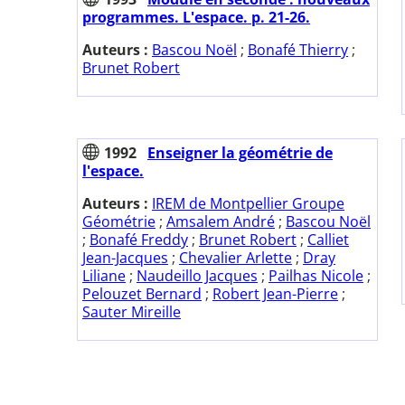
programmes. L'espace. p. 21-26.
Auteurs :
Bascou Noël
;
Bonafé Thierry
;
Brunet Robert
1992
Enseigner la géométrie de
l'espace.
Auteurs :
IREM de Montpellier Groupe
Géométrie
;
Amsalem André
;
Bascou Noël
;
Bonafé Freddy
;
Brunet Robert
;
Calliet
Jean-Jacques
;
Chevalier Arlette
;
Dray
Liliane
;
Naudeillo Jacques
;
Pailhas Nicole
;
Pelouzet Bernard
;
Robert Jean-Pierre
;
Sauter Mireille