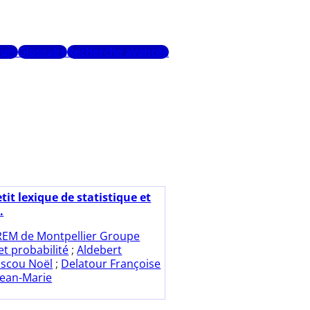
urs
Glossaire
Recherche avancée
tit lexique de statistique et
.
REM de Montpellier Groupe
et probabilité
;
Aldebert
scou Noël
;
Delatour Françoise
Jean-Marie