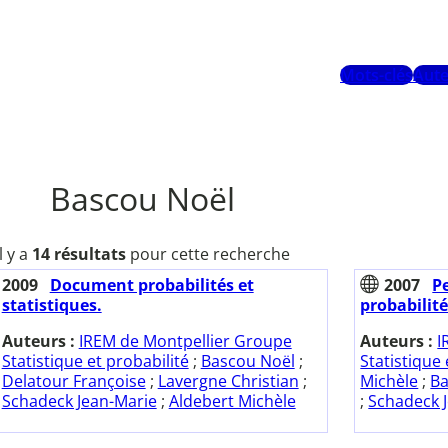
Mots-clés
Aute
Bascou Noël
Il y a
14 résultats
pour cette recherche
2009
Document probabilités et
2007
Pe
statistiques.
probabilité
Auteurs :
IREM de Montpellier Groupe
Auteurs :
I
Statistique et probabilité
;
Bascou Noël
;
Statistique 
Delatour Françoise
;
Lavergne Christian
;
Michèle
;
Ba
Schadeck Jean-Marie
;
Aldebert Michèle
;
Schadeck 