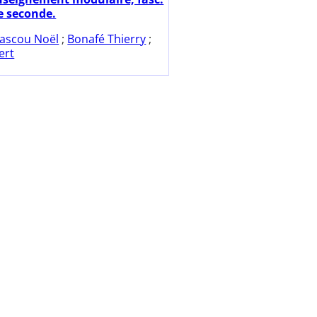
de seconde.
ascou Noël
;
Bonafé Thierry
;
ert