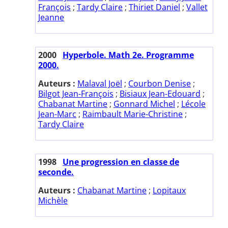
François
;
Tardy Claire
;
Thiriet Daniel
;
Vallet
Jeanne
2000
Hyperbole. Math 2e. Programme
2000.
Auteurs :
Malaval Joël
;
Courbon Denise
;
Bilgot Jean-François
;
Bisiaux Jean-Edouard
;
Chabanat Martine
;
Gonnard Michel
;
Lécole
Jean-Marc
;
Raimbault Marie-Christine
;
Tardy Claire
1998
Une progression en classe de
seconde.
Auteurs :
Chabanat Martine
;
Lopitaux
Michèle