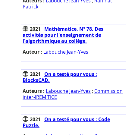
Auteurs :
Labouche Jean-Yves
;
Raffinat
Patrick
2021
Mathématice. N° 78. Des
activités pour l'enseignement de
l'algorithmique au collège.
Auteur :
Labouche Jean-Yves
2021
On a testé pour vous :
BlocksCAD.
Auteurs :
Labouche Jean-Yves
;
Commission
inter-IREM TICE
2021
On a testé pour vous : Code
Puzzle.