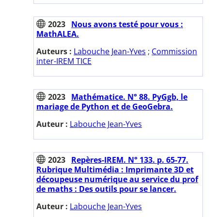
2023
Nous avons testé pour vous :
MathALEA.
Auteurs :
Labouche Jean-Yves
;
Commission
inter-IREM TICE
2023
Mathématice. N° 88. PyGgb, le
mariage de Python et de GeoGebra.
Auteur :
Labouche Jean-Yves
2023
Repères-IREM. N° 133. p. 65-77.
Rubrique Multimédia : Imprimante 3D et
découpeuse numérique au service du prof
de maths : Des outils pour se lancer.
Auteur :
Labouche Jean-Yves