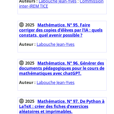
Auteurs :
Labouche Jean-Yves
;
Commission
inter-IREM TICE
2025
Mathématice. N° 95. Faire
corriger des copies d’élèves par l’IA : quels
constats, quel avenir possible ?
Auteur :
Labouche Jean-Yves
2025
Mathématice. N° 96. Générer des
documents pédagogiques pour le cours de
mathématiques avec chatGPT.
Auteur :
Labouche Jean-Yves
2025
Mathématice. N° 97. De Python à
LaTeX : créer des fiches d’exercices
aléatoires et imprimables.