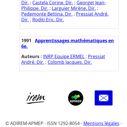
Dir.
;
Castela Corine. Dir.
;
Georget Jean-
Philippe. Dir.
;
Larguier Mirène. Dir.
;
Pedemonte Bettina. Dir.
;
Pressiat André.
Dir.
;
Roditi Eric. Dir.
1991
Apprentissages mathématiques en
6e.
Auteurs :
INRP Equipe ERMEL
;
Pressiat
André. Dir.
;
Colomb Jacques. Dir.
© ADIREM-APMEP - ISSN 1292-8054 -
Mentions légales
-