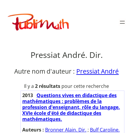
Aller
au
Publimath
contenu
Pressiat André. Dir.
Autre nom d'auteur :
Pressiat André
Il y a
2 résultats
pour cette recherche
2013
Questions vives en didactique des
mathématiques : problèmes de la
profession d'enseignant, rôle du langage.
XVIe école d'été de didactique des
mathématiques.
Auteurs :
Bronner Alain. Dir.
;
Bulf Caroline.