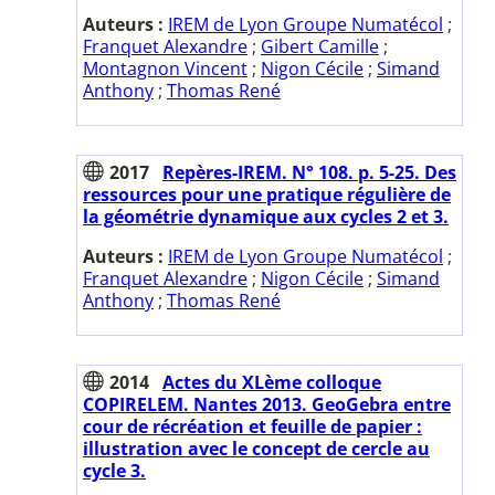
Auteurs :
IREM de Lyon Groupe Numatécol
;
Franquet Alexandre
;
Gibert Camille
;
Montagnon Vincent
;
Nigon Cécile
;
Simand
Anthony
;
Thomas René
2017
Repères-IREM. N° 108. p. 5-25. Des
ressources pour une pratique régulière de
la géométrie dynamique aux cycles 2 et 3.
Auteurs :
IREM de Lyon Groupe Numatécol
;
Franquet Alexandre
;
Nigon Cécile
;
Simand
Anthony
;
Thomas René
2014
Actes du XLème colloque
COPIRELEM. Nantes 2013. GeoGebra entre
cour de récréation et feuille de papier :
illustration avec le concept de cercle au
cycle 3.