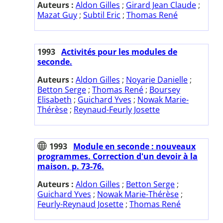
Auteurs :
Aldon Gilles
;
Girard Jean Claude
;
Mazat Guy
;
Subtil Eric
;
Thomas René
1993
Activités pour les modules de
seconde.
Auteurs :
Aldon Gilles
;
Noyarie Danielle
;
Betton Serge
;
Thomas René
;
Boursey
Elisabeth
;
Guichard Yves
;
Nowak Marie-
Thérèse
;
Reynaud-Feurly Josette
1993
Module en seconde : nouveaux
programmes. Correction d'un devoir à la
maison. p. 73-76.
Auteurs :
Aldon Gilles
;
Betton Serge
;
Guichard Yves
;
Nowak Marie-Thérèse
;
Feurly-Reynaud Josette
;
Thomas René