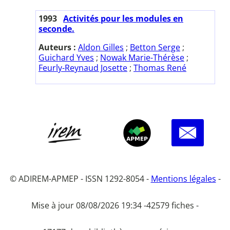
1993
Activités pour les modules en
seconde.
Auteurs :
Aldon Gilles
;
Betton Serge
;
Guichard Yves
;
Nowak Marie-Thérèse
;
Feurly-Reynaud Josette
;
Thomas René
© ADIREM-APMEP - ISSN 1292-8054 -
Mentions légales
-
Mise à jour 08/08/2026 19:34 -
42579 fiches -