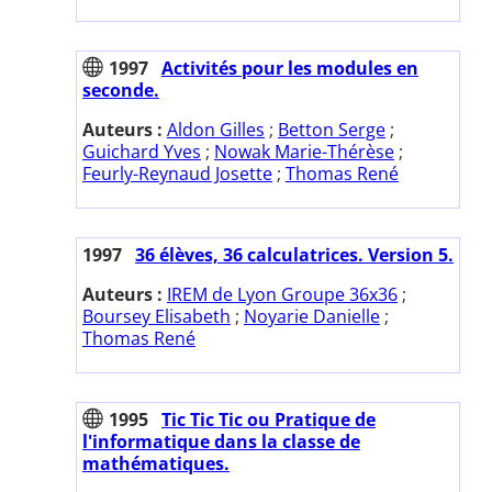
1997
Activités pour les modules en
seconde.
Auteurs :
Aldon Gilles
;
Betton Serge
;
Guichard Yves
;
Nowak Marie-Thérèse
;
Feurly-Reynaud Josette
;
Thomas René
1997
36 élèves, 36 calculatrices. Version 5.
Auteurs :
IREM de Lyon Groupe 36x36
;
Boursey Elisabeth
;
Noyarie Danielle
;
Thomas René
1995
Tic Tic Tic ou Pratique de
l'informatique dans la classe de
mathématiques.