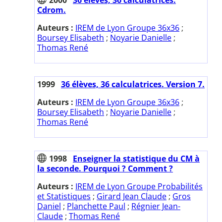
Cdrom.
Auteurs :
IREM de Lyon Groupe 36x36
;
Boursey Elisabeth
;
Noyarie Danielle
;
Thomas René
1999
36 élèves, 36 calculatrices. Version 7.
Auteurs :
IREM de Lyon Groupe 36x36
;
Boursey Elisabeth
;
Noyarie Danielle
;
Thomas René
1998
Enseigner la statistique du CM à
la seconde. Pourquoi ? Comment ?
Auteurs :
IREM de Lyon Groupe Probabilités
et Statistiques
;
Girard Jean Claude
;
Gros
Daniel
;
Planchette Paul
;
Régnier Jean-
Claude
;
Thomas René