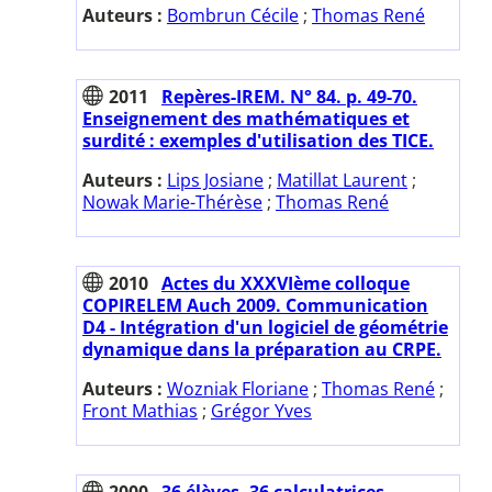
Auteurs :
Bombrun Cécile
;
Thomas René
2011
Repères-IREM. N° 84. p. 49-70.
Enseignement des mathématiques et
surdité : exemples d'utilisation des TICE.
Auteurs :
Lips Josiane
;
Matillat Laurent
;
Nowak Marie-Thérèse
;
Thomas René
2010
Actes du XXXVIème colloque
COPIRELEM Auch 2009. Communication
D4 - Intégration d'un logiciel de géométrie
dynamique dans la préparation au CRPE.
Auteurs :
Wozniak Floriane
;
Thomas René
;
Front Mathias
;
Grégor Yves
2000
36 élèves, 36 calculatrices.