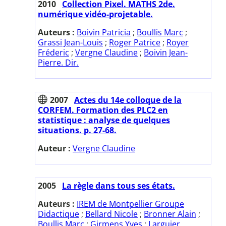
2010
Collection Pixel. MATHS 2de.
numérique vidéo-projetable.
Auteurs :
Boivin Patricia
;
Boullis Marc
;
Grassi Jean-Louis
;
Roger Patrice
;
Royer
Fréderic
;
Vergne Claudine
;
Boivin Jean-
Pierre. Dir.
2007
Actes du 14e colloque de la
CORFEM. Formation des PLC2 en
statistique : analyse de quelques
situations. p. 27-68.
Auteur :
Vergne Claudine
2005
La règle dans tous ses états.
Auteurs :
IREM de Montpellier Groupe
Didactique
;
Bellard Nicole
;
Bronner Alain
;
Boullis Marc
;
Girmens Yves
;
Larguier