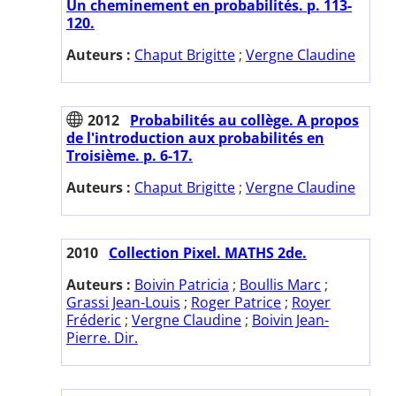
Un cheminement en probabilités. p. 113-
120.
Auteurs :
Chaput Brigitte
;
Vergne Claudine
2012
Probabilités au collège. A propos
de l'introduction aux probabilités en
Troisième. p. 6-17.
Auteurs :
Chaput Brigitte
;
Vergne Claudine
2010
Collection Pixel. MATHS 2de.
Auteurs :
Boivin Patricia
;
Boullis Marc
;
Grassi Jean-Louis
;
Roger Patrice
;
Royer
Fréderic
;
Vergne Claudine
;
Boivin Jean-
Pierre. Dir.