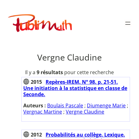
Aller
au
Publimath
contenu
Vergne Claudine
Il y a
9 résultats
pour cette recherche
2015
Repères-IREM. N° 98. p. 21-51.
Une initiation à la statistique en classe de
Seconde.
Auteurs :
Boulais Pascale
;
Diumenge Marie
;
Vergnac Martine
;
Vergne Claudine
2012
Probabilités au collège. Lexique.