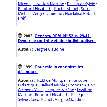
Mirène
;
Lewillion Martine
;
Pellequer Sylvie
;
Rébillard Elisabeth
;
Roche Michel
;
Seco
Michel
;
Vergne Claudine
;
Noirfalise Robert.
Préf.
2003
Repères-IREM. N° 52. p. 29-41.
Devoir de contrôle et aide individualisée.
Auteur :
Vergne Claudine
1999
Pour mieux connaître les
décimaux.
Auteurs :
IREM de Montpellier Groupe
Didactique
;
Bellard Nicole
;
Bronner Alain
;
Girmens Yves
;
Larguier Mirène
;
Lewillion
Martine
;
Rébillard Elisabeth
;
Pellequer
Sylvie
;
Seco Michel
;
Vergne Claudine