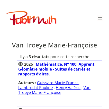
Aller
au
Publimath
contenu
Van Troeye Marie-Françoise
Il y a
3 résultats
pour cette recherche
2026
Mathématice. N° 100. Apprenti
Géomètre mobile - Suites de carrés et
rapports d’aires.
Auteurs :
Guissard Marie-France
;
Lambrecht Pauline
;
Henry Valérie
;
Van
Troeye Marie-Françoise