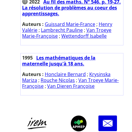
2022
Au fil des maths. N° 546. p. 19-27.
La résolution de problèmes au coeur des
apprentissages.
Auteurs :
Guissard Marie-France
;
Henry
Valérie
;
Lambrecht Pauline
;
Van Troeye
Marie-Françoise
;
Wettendorff Isabelle
1995
Les mathématiques de la
maternelle jusqu'à 18 ans.
Auteurs :
Honclaire Bernard
;
Krysinska
Mariza
;
Rouche Nicolas
;
Van Troeye Marie-
Françoise
;
Van Dieren Françoise