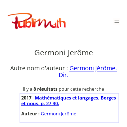
Aller
au
Publimath
contenu
Germoni Jerôme
Autre nom d'auteur :
Germoni Jérôme.
Dir.
Il y a
8 résultats
pour cette recherche
2017
Mathématiques et langages. Borges
et nous. p. 27-30.
Auteur :
Germoni Jerôme