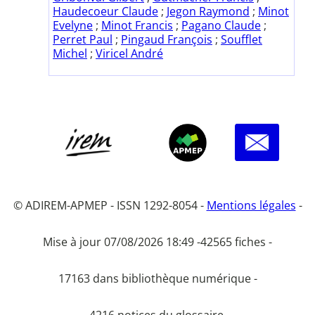
Haudecoeur Claude
;
Jegon Raymond
;
Minot
Evelyne
;
Minot Francis
;
Pagano Claude
;
Perret Paul
;
Pingaud François
;
Soufflet
Michel
;
Viricel André
© ADIREM-APMEP - ISSN 1292-8054 -
Mentions légales
-
Mise à jour 07/08/2026 18:49 -
42565 fiches -
17163 dans bibliothèque numérique -
4216 notices du glossaire.