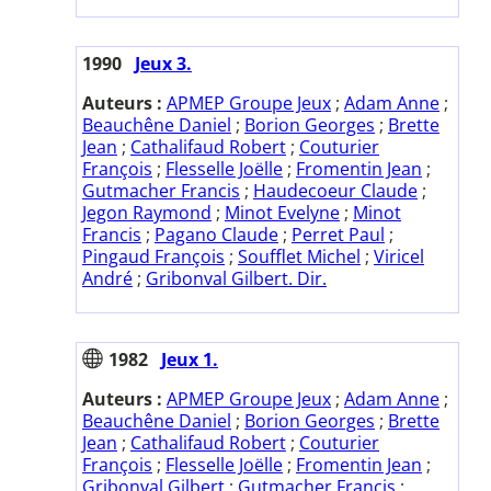
1990
Jeux 3.
Auteurs :
APMEP Groupe Jeux
;
Adam Anne
;
Beauchêne Daniel
;
Borion Georges
;
Brette
Jean
;
Cathalifaud Robert
;
Couturier
François
;
Flesselle Joëlle
;
Fromentin Jean
;
Gutmacher Francis
;
Haudecoeur Claude
;
Jegon Raymond
;
Minot Evelyne
;
Minot
Francis
;
Pagano Claude
;
Perret Paul
;
Pingaud François
;
Soufflet Michel
;
Viricel
André
;
Gribonval Gilbert. Dir.
1982
Jeux 1.
Auteurs :
APMEP Groupe Jeux
;
Adam Anne
;
Beauchêne Daniel
;
Borion Georges
;
Brette
Jean
;
Cathalifaud Robert
;
Couturier
François
;
Flesselle Joëlle
;
Fromentin Jean
;
Gribonval Gilbert
;
Gutmacher Francis
;