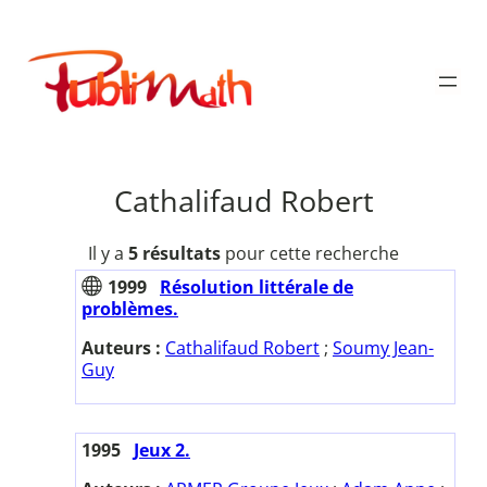
Aller
au
Publimath
contenu
Cathalifaud Robert
Il y a
5 résultats
pour cette recherche
1999
Résolution littérale de
problèmes.
Auteurs :
Cathalifaud Robert
;
Soumy Jean-
Guy
1995
Jeux 2.