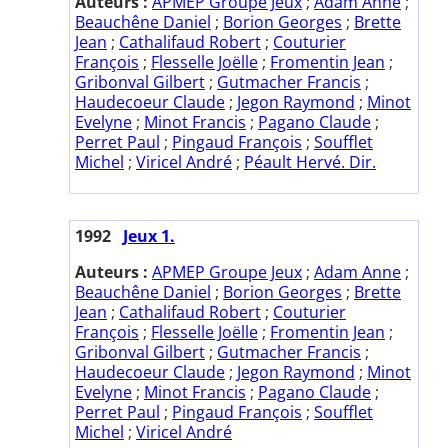
Auteurs :
APMEP Groupe Jeux
;
Adam Anne
;
Beauchêne Daniel
;
Borion Georges
;
Brette
Jean
;
Cathalifaud Robert
;
Couturier
François
;
Flesselle Joëlle
;
Fromentin Jean
;
Gribonval Gilbert
;
Gutmacher Francis
;
Haudecoeur Claude
;
Jegon Raymond
;
Minot
Evelyne
;
Minot Francis
;
Pagano Claude
;
Perret Paul
;
Pingaud François
;
Soufflet
Michel
;
Viricel André
;
Péault Hervé. Dir.
1992
Jeux 1.
Auteurs :
APMEP Groupe Jeux
;
Adam Anne
;
Beauchêne Daniel
;
Borion Georges
;
Brette
Jean
;
Cathalifaud Robert
;
Couturier
François
;
Flesselle Joëlle
;
Fromentin Jean
;
Gribonval Gilbert
;
Gutmacher Francis
;
Haudecoeur Claude
;
Jegon Raymond
;
Minot
Evelyne
;
Minot Francis
;
Pagano Claude
;
Perret Paul
;
Pingaud François
;
Soufflet
Michel
;
Viricel André