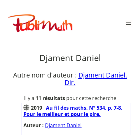
Aller
au
Publimath
contenu
Djament Daniel
Autre nom d'auteur :
Djament Daniel.
Dir.
Il y a
11 résultats
pour cette recherche
2019
Au fil des maths. N° 534. p. 7-8.
Pour le meilleur et pour le pire.
Auteur :
Djament Daniel