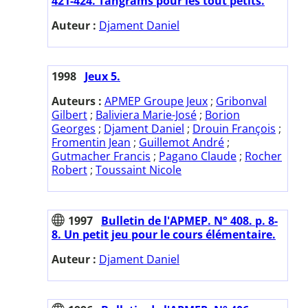
421-424. Tangrams pour les tout petits.
Auteur :
Djament Daniel
1998
Jeux 5.
Auteurs :
APMEP Groupe Jeux
;
Gribonval
Gilbert
;
Baliviera Marie-José
;
Borion
Georges
;
Djament Daniel
;
Drouin François
;
Fromentin Jean
;
Guillemot André
;
Gutmacher Francis
;
Pagano Claude
;
Rocher
Robert
;
Toussaint Nicole
1997
Bulletin de l'APMEP. N° 408. p. 8-
8. Un petit jeu pour le cours élémentaire.
Auteur :
Djament Daniel