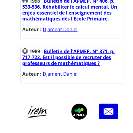
1996
Bulletin de l'APMEP. N° 406. p.
533-536. Réhabiliter le calcul mental. Un
enjeu essentiel de l'enseignement des
mathématiques dès l'Ecole Primaire.
Auteur :
Djament Daniel
1989
Bulletin de l'APMEP. N° 371. p.
717-722. Est-il possible de recruter des
professeurs de mathématiques ?
Auteur :
Djament Daniel