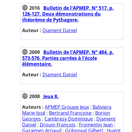
2016
Bulletin de l'APMEP. N° 517. p.
126-127. Deux démonstrations du
théorème de Pythagore.
Auteur :
Djament Daniel
2009
Bulletin de l'APMEP. N° 484. p.
573-576. Parties carrées à l'école
élémentaire.
Auteur :
Djament Daniel
2008
Jeux 8.
Auteurs :
APMEP Groupe Jeux
;
Baliviera
Marie-José
;
Bertrand Françoise
;
Borion
Georges
;
Cambresy Dominique
;
Djament
Daniel
;
Drouin François
;
Fromentin Jean
;
Gazagnes Arnaud
;
Gribonval Gilbert
;
Hugot