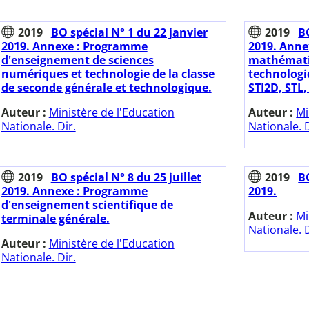
2019
BO spécial N° 1 du 22 janvier
2019
BO
2019. Annexe : Programme
2019. Anne
d'enseignement de sciences
mathémati
numériques et technologie de la classe
technologi
de seconde générale et technologique.
STI2D, STL,
Auteur :
Ministère de l'Education
Auteur :
Mi
Nationale. Dir.
Nationale. D
2019
BO spécial N° 8 du 25 juillet
2019
BO
2019. Annexe : Programme
2019.
d'enseignement scientifique de
Auteur :
Mi
terminale générale.
Nationale. D
Auteur :
Ministère de l'Education
Nationale. Dir.