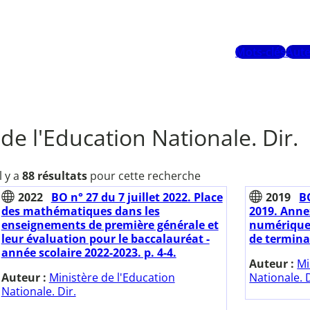
Mots-clés
Aute
de l'Education Nationale. Dir.
Il y a
88 résultats
pour cette recherche
2022
BO n° 27 du 7 juillet 2022. Place
2019
BO
des mathématiques dans les
2019. Anne
enseignements de première générale et
numérique 
leur évaluation pour le baccalauréat -
de termina
année scolaire 2022-2023. p. 4-4.
Auteur :
Mi
Auteur :
Ministère de l'Education
Nationale. D
Nationale. Dir.