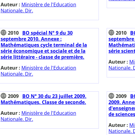
Auteur :
Ministère de l'Education
Nationale. Dir.
2010
BO spécial N° 9 du 30
2010
B
septembre 2010. Annexe :
septembre 
Mathématiques cycle terminal de la
Mathématiq
série économique et sociale et de la
série scien
série littéraire - classe de première.
Auteur :
Mi
Auteur :
Ministère de l'Education
Nationale. D
Nationale. Dir.
2009
BO N° 30 du 23 juillet 2009.
2009
BO
Mathématiques. Classe de seconde.
2009. Ann
d'enseign
Auteur :
Ministère de l'Education
de science
Nationale. Dir.
Auteur :
Mi
Nationale. D