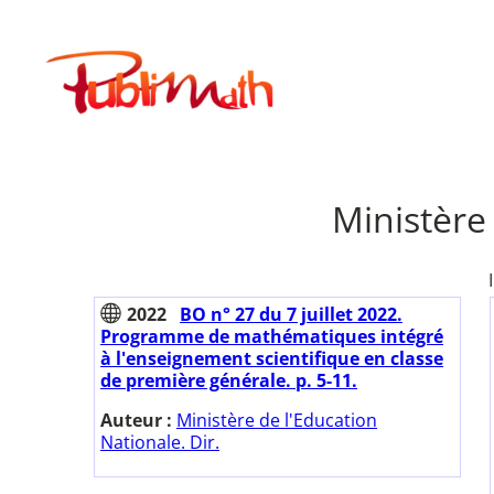
Aller
au
Publimath
contenu
Ministère 
2022
BO n° 27 du 7 juillet 2022.
Programme de mathématiques intégré
à l'enseignement scientifique en classe
de première générale. p. 5-11.
Auteur :
Ministère de l'Education
Nationale. Dir.