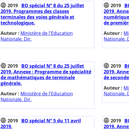
2019
BO spécial N° 8 du 25 juillet
2019
BO
2019. Programmes des classes
2019. Anne
terminales des voies générale et
numérique 
technologique.
de premièr
Auteur :
Ministère de l'Education
Auteur :
Mi
Nationale. Dir.
Nationale. D
2019
BO spécial N° 8 du 25 juillet
2019
BO
2019. Annexe : Programme de spécialité
2019. Anne
de mathématiques de terminale
de seconde
générale.
Auteur :
Mi
Auteur :
Ministère de l'Education
Nationale. D
Nationale. Dir.
2019
BO spécial N° 5 du 11 avril
2019
BO
2019.
2019. Ann