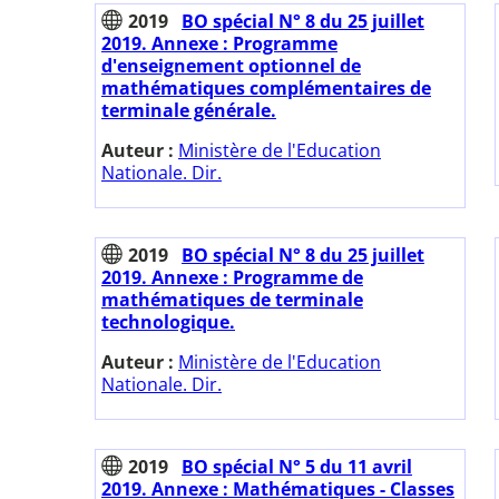
2019
BO spécial N° 8 du 25 juillet
2019. Annexe : Programme
d'enseignement optionnel de
mathématiques complémentaires de
terminale générale.
Auteur :
Ministère de l'Education
Nationale. Dir.
2019
BO spécial N° 8 du 25 juillet
2019. Annexe : Programme de
mathématiques de terminale
technologique.
Auteur :
Ministère de l'Education
Nationale. Dir.
2019
BO spécial N° 5 du 11 avril
2019. Annexe : Mathématiques - Classes