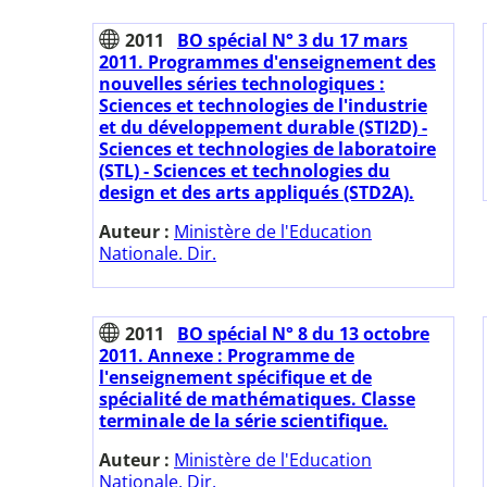
2011
BO spécial N° 3 du 17 mars
2011. Programmes d'enseignement des
nouvelles séries technologiques :
Sciences et technologies de l'industrie
et du développement durable (STI2D) -
Sciences et technologies de laboratoire
(STL) - Sciences et technologies du
design et des arts appliqués (STD2A).
Auteur :
Ministère de l'Education
Nationale. Dir.
2011
BO spécial N° 8 du 13 octobre
2011. Annexe : Programme de
l'enseignement spécifique et de
spécialité de mathématiques. Classe
terminale de la série scientifique.
Auteur :
Ministère de l'Education
Nationale. Dir.