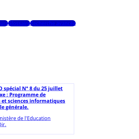
urs
Glossaire
Recherche avancée
 spécial N° 8 du 25 juillet
xe : Programme de
et sciences informatiques
le générale.
nistère de l'Education
ir.