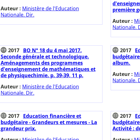
d'enseigne
Auteur :
Ministère de l'Education
première g
Nationale. Dir.
Auteur :
Mi
Nationale. D
2017
BO N° 18 du 4 mai 2017.
2017
E
Seconde générale et technologique.
budgétaire 
Aménagements des programmes
album.
d'enseignement de mathématiques et
Auteur :
Mi
de physiquechimie. p. 39-39, 11 p.
Nationale. D
Auteur :
Ministère de l'Education
Nationale. Dir.
2017
Education financière et
2017
E
budgétaire - Grandeurs et mesures - La
budgétaire
grandeur prix.
Activité : 
Auteur :
Ministère de l'Education
Auteur :
Mi