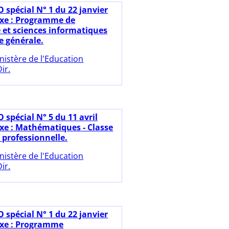
 spécial N° 1 du 22 janvier
xe : Programme de
et sciences informatiques
e générale.
nistère de l'Education
ir.
 spécial N° 5 du 11 avril
xe : Mathématiques - Classe
 professionnelle.
nistère de l'Education
ir.
 spécial N° 1 du 22 janvier
exe : Programme