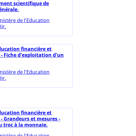
ment scientifique de
énérale.
nistère de l'Education
ir.
ducation financière et
- Fiche d'exploitation d'un
nistère de l'Education
ir.
ducation financière et
 - Grandeurs et mesures -
du troc à la monnaie.
nistère de l'Education