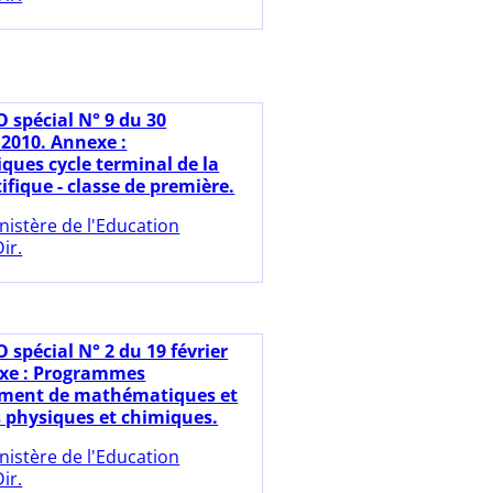
O spécial N° 9 du 30
2010. Annexe :
ues cycle terminal de la
tifique - classe de première.
nistère de l'Education
ir.
 spécial N° 2 du 19 février
exe : Programmes
ement de mathématiques et
s physiques et chimiques.
nistère de l'Education
ir.