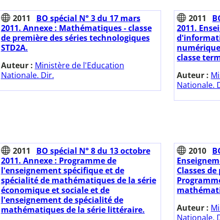
2011
BO spécial N° 3 du 17 mars
2011
B
2011. Annexe : Mathématiques - classe
2011. Ense
de première des séries technologiques
d'informat
STD2A.
numérique d
classe ter
Auteur :
Ministère de l'Education
Nationale. Dir.
Auteur :
Mi
Nationale. D
2011
BO spécial N° 8 du 13 octobre
2010
B
2011. Annexe : Programme de
Enseigneme
l'enseignement spécifique et de
Classes de 
spécialité de mathématiques de la série
Programme
économique et sociale et de
mathématiq
l'enseignement de spécialité de
Auteur :
Mi
mathématiques de la série littéraire.
Nationale. D