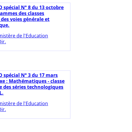
O spécial N° 8 du 13 octobre
rammes des classes
 des voies générale et
que.
nistère de l'Education
ir.
O spécial N° 3 du 17 mars
xe : Mathématiques - classe
e des séries technologiques
L.
nistère de l'Education
ir.