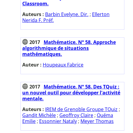
Classroom.
Auteurs :
Barbin Evelyne. Dir.
;
Ellerton
Nerida F. Préf.
2017
Mathématice. N° 58. Approche
algorithmique de situations
mathématiques.
Auteur :
Houpeaux Fabrice
2017
Mathématice. N° 58. Des TQuiz :
un nouvel outil pour développer l'activité
mentale.
Auteurs :
IREM de Grenoble Groupe TQuiz
;
Gandit Michèle
;
Geoffroy Claire
;
Quéma
Emilie
;
Essonnier Nataly
;
Meyer Thomas