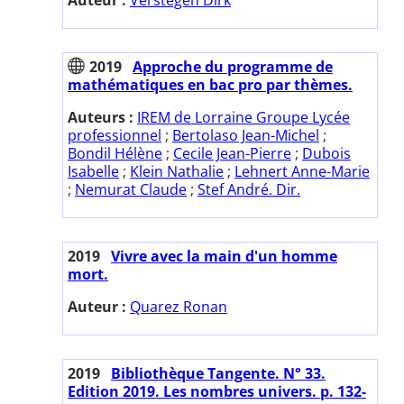
2019
Approche du programme de
mathématiques en bac pro par thèmes.
Auteurs :
IREM de Lorraine Groupe Lycée
professionnel
;
Bertolaso Jean-Michel
;
Bondil Hélène
;
Cecile Jean-Pierre
;
Dubois
Isabelle
;
Klein Nathalie
;
Lehnert Anne-Marie
;
Nemurat Claude
;
Stef André. Dir.
2019
Vivre avec la main d'un homme
mort.
Auteur :
Quarez Ronan
2019
Bibliothèque Tangente. N° 33.
Edition 2019. Les nombres univers. p. 132-