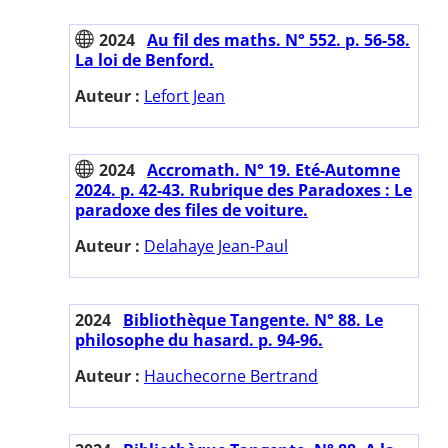
2024
Au fil des maths. N° 552. p. 56-58.
La loi de Benford.
Auteur :
Lefort Jean
2024
Accromath. N° 19. Eté-Automne
2024. p. 42-43. Rubrique des Paradoxes : Le
paradoxe des files de voiture.
Auteur :
Delahaye Jean-Paul
2024
Bibliothèque Tangente. N° 88. Le
philosophe du hasard. p. 94-96.
Auteur :
Hauchecorne Bertrand