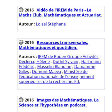
2016
Vidéo de l'IREM de Paris - Le
Maths Club. Mathématiques et Actuariat.
Auteur :
Loisel Stéphane
2016
Ressources transversales.
Mathématiques et quotidien.
Auteurs :
IREM de Rouen Groupe Activités
;
Declercq Hélène
;
Duthil Sylvain
;
Hartmann
Frédéric
;
Masselin Blandine
;
Damamme
Gilles
;
Dumont Maeva
;
Ministère de
l'éducation nationale de l'enseignement
supérieur et de la recherche. Ed.
2016
Images des Mathématiques. La
Science et l'hypothèse en podcast.