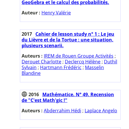
GeoGebra et le calcul des probabilités.
Auteur :
Henry Valérie
2017
Cahier de lesson study n° 1 : Le jeu
du Lièvre et de la Tortue : une situation,
plusieurs scenarii.
Auteurs :
IREM de Rouen Groupe Activités
;
Derouet Charlotte
;
Declercq Hélène
;
Duthil
Sylvain
;
Hartmann Frédéric
;
Masselin
Blandine
2016
Mathématice. N° 49. Recension
de "C'est Math'gic !"
Auteurs :
Abderrahim Hédi
;
Laplace Angelo