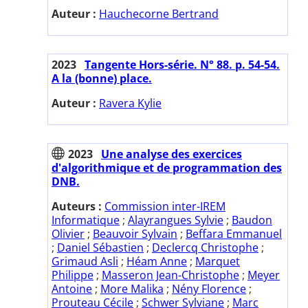
Auteur :
Hauchecorne Bertrand
2023
Tangente Hors-série. N° 88. p. 54-54.
A la (bonne) place.
Auteur :
Ravera Kylie
2023
Une analyse des exercices
d'algorithmique et de programmation des
DNB.
Auteurs :
Commission inter-IREM
Informatique
;
Alayrangues Sylvie
;
Baudon
Olivier
;
Beauvoir Sylvain
;
Beffara Emmanuel
;
Daniel Sébastien
;
Declercq Christophe
;
Grimaud Asli
;
Héam Anne
;
Marquet
Philippe
;
Masseron Jean-Christophe
;
Meyer
Antoine
;
More Malika
;
Nény Florence
;
Prouteau Cécile
;
Schwer Sylviane
;
Marc