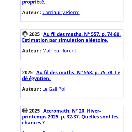
propriété.
Auteur :
Carriquiry Pierre
2025
Au fil des maths. N° 557. p. 74-80.
Estimation par simulation aléatoire.
Auteur :
Malrieu Florent
2025
Au fil des maths. N° 558. p. 75-78. Le
dé égyptien.
Auteur :
Le Gall Pol
2025
Accromath. N° 20. Hiver-
printemps 2025. p. 32-37. Quelles sont les
chances ?