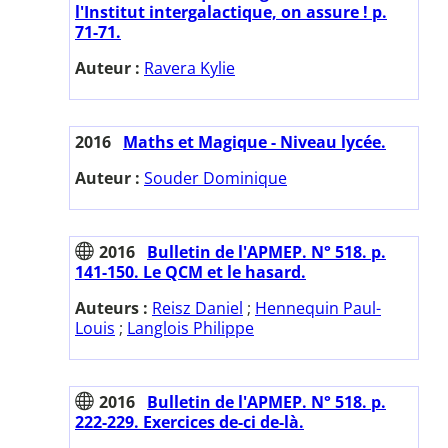
l'Institut intergalactique, on assure ! p.
71-71.
Auteur :
Ravera Kylie
2016
Maths et Magique - Niveau lycée.
Auteur :
Souder Dominique
2016
Bulletin de l'APMEP. N° 518. p.
141-150. Le QCM et le hasard.
Auteurs :
Reisz Daniel
;
Hennequin Paul-
Louis
;
Langlois Philippe
2016
Bulletin de l'APMEP. N° 518. p.
222-229. Exercices de-ci de-là.