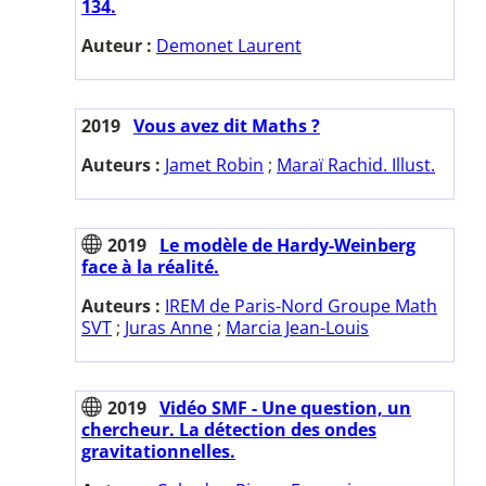
134.
Auteur :
Demonet Laurent
2019
Vous avez dit Maths ?
Auteurs :
Jamet Robin
;
Maraï Rachid. Illust.
2019
Le modèle de Hardy-Weinberg
face à la réalité.
Auteurs :
IREM de Paris-Nord Groupe Math
SVT
;
Juras Anne
;
Marcia Jean-Louis
2019
Vidéo SMF - Une question, un
chercheur. La détection des ondes
gravitationnelles.