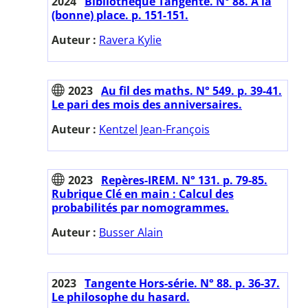
2024
Bibliothèque Tangente. N° 88. A la
(bonne) place. p. 151-151.
Auteur :
Ravera Kylie
2023
Au fil des maths. N° 549. p. 39-41.
Le pari des mois des anniversaires.
Auteur :
Kentzel Jean-François
2023
Repères-IREM. N° 131. p. 79-85.
Rubrique Clé en main : Calcul des
probabilités par nomogrammes.
Auteur :
Busser Alain
2023
Tangente Hors-série. N° 88. p. 36-37.
Le philosophe du hasard.