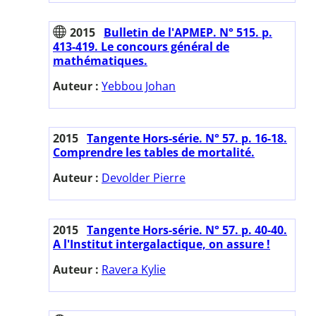
2015
Bulletin de l'APMEP. N° 515. p.
413-419. Le concours général de
mathématiques.
Auteur :
Yebbou Johan
2015
Tangente Hors-série. N° 57. p. 16-18.
Comprendre les tables de mortalité.
Auteur :
Devolder Pierre
2015
Tangente Hors-série. N° 57. p. 40-40.
A l'Institut intergalactique, on assure !
Auteur :
Ravera Kylie