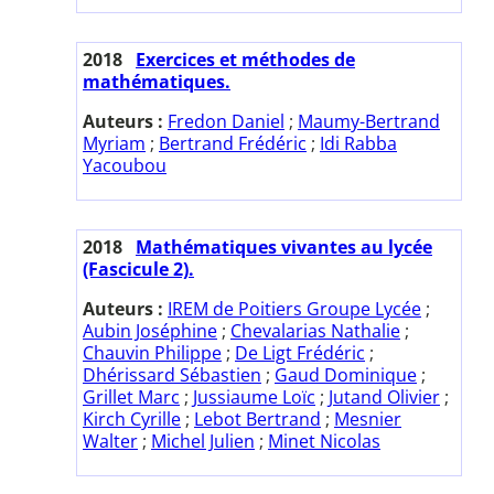
2018
Exercices et méthodes de
mathématiques.
Auteurs :
Fredon Daniel
;
Maumy-Bertrand
Myriam
;
Bertrand Frédéric
;
Idi Rabba
Yacoubou
2018
Mathématiques vivantes au lycée
(Fascicule 2).
Auteurs :
IREM de Poitiers Groupe Lycée
;
Aubin Joséphine
;
Chevalarias Nathalie
;
Chauvin Philippe
;
De Ligt Frédéric
;
Dhérissard Sébastien
;
Gaud Dominique
;
Grillet Marc
;
Jussiaume Loïc
;
Jutand Olivier
;
Kirch Cyrille
;
Lebot Bertrand
;
Mesnier
Walter
;
Michel Julien
;
Minet Nicolas