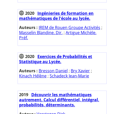
2020
Ingénieries de formation en
mathématiques de l'école au lycée.
Auteurs :
IREM de Rouen Groupe Activités
;
Masselin Blandine. Dir.
;
Artigue Michèle.
Préf.
2020
Exercices de Probabilités et
Statistique au Lycée.
Auteurs :
Bresson Daniel
;
Bry Xavier
;
Kinach Hélène
;
Schadeck Jean-Marie
2019
Découvrir les mathématiques
autrement. Calcul différentiel, intégral,
probabilités, déterminants.
Auteur :
Verstegen Dirk