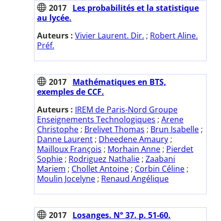
2017
Les probabilités et la statistique
au lycée.
Auteurs :
Vivier Laurent. Dir.
;
Robert Aline.
Préf.
2017
Mathématiques en BTS,
exemples de CCF.
Auteurs :
IREM de Paris-Nord Groupe
Enseignements Technologiques
;
Arene
Christophe
;
Brelivet Thomas
;
Brun Isabelle
;
Danne Laurent
;
Dheedene Amaury
;
Mailloux François
;
Morhain Anne
;
Pierdet
Sophie
;
Rodriguez Nathalie
;
Zaabani
Mariem
;
Chollet Antoine
;
Corbin Céline
;
Moulin Jocelyne
;
Renaud Angélique
2017
Losanges. N° 37. p. 51-60.