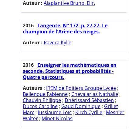
Auteur :
Alaplantive Bruno. Dir.
2016
Tangente. N° 172. p. 27-27. Le
champion de l'Arène des neiges.
Auteur :
Ravera Kylie
2016
Enseigner les mathématiques en
seconde. Statistiques et probabilités -
Quatre parcours.
Auteurs :
IREM de Poitiers Groupe Lycée
;
Bellenoue Fabienne
;
Chevalarias Nathalie
;
Chauvin Philippe
;
Dhérissard Sébastien
;
Ducos Caroline
;
Gaud Dominique
;
Grillet
Marc
;
Jussiaume Loïc
;
Kirch Cyrille
;
Mesnier
Walter
;
Minet Nicolas