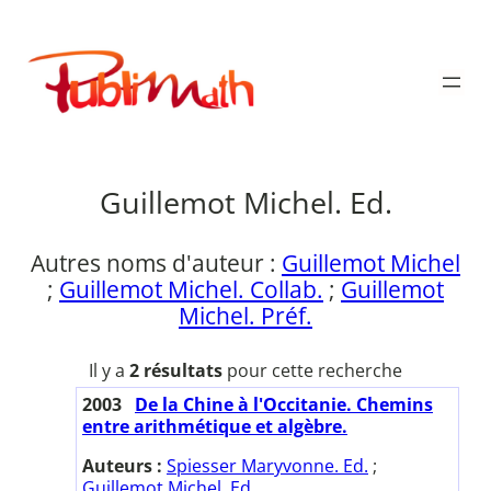
Aller
au
Publimath
contenu
Guillemot Michel. Ed.
Autres noms d'auteur :
Guillemot Michel
;
Guillemot Michel. Collab.
;
Guillemot
Michel. Préf.
Il y a
2 résultats
pour cette recherche
2003
De la Chine à l'Occitanie. Chemins
entre arithmétique et algèbre.
Auteurs :
Spiesser Maryvonne. Ed.
;
Guillemot Michel. Ed.