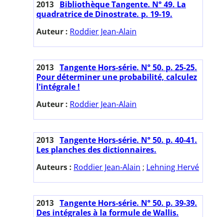
2013
Bibliothèque Tangente. N° 49. La
quadratrice de Dinostrate. p. 19-19.
Auteur :
Roddier Jean-Alain
2013
Tangente Hors-série. N° 50. p. 25-25.
Pour déterminer une probabilité, calculez
l'intégrale !
Auteur :
Roddier Jean-Alain
2013
Tangente Hors-série. N° 50. p. 40-41.
Les planches des dictionnaires.
Auteurs :
Roddier Jean-Alain
;
Lehning Hervé
2013
Tangente Hors-série. N° 50. p. 39-39.
Des intégrales à la formule de Wallis.