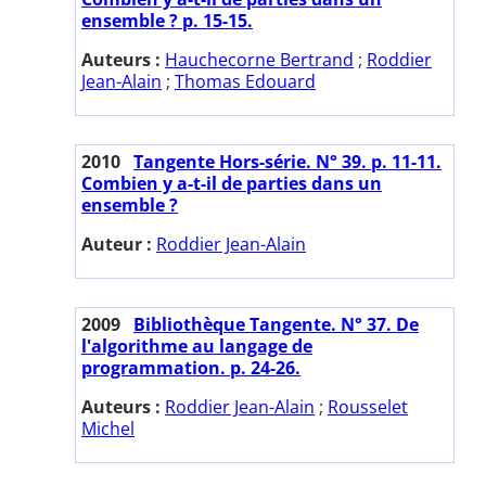
ensemble ? p. 15-15.
Auteurs :
Hauchecorne Bertrand
;
Roddier
Jean-Alain
;
Thomas Edouard
2010
Tangente Hors-série. N° 39. p. 11-11.
Combien y a-t-il de parties dans un
ensemble ?
Auteur :
Roddier Jean-Alain
2009
Bibliothèque Tangente. N° 37. De
l'algorithme au langage de
programmation. p. 24-26.
Auteurs :
Roddier Jean-Alain
;
Rousselet
Michel