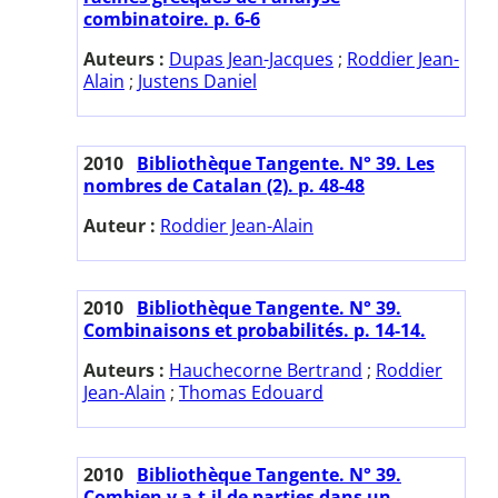
combinatoire. p. 6-6
Auteurs :
Dupas Jean-Jacques
;
Roddier Jean-
Alain
;
Justens Daniel
2010
Bibliothèque Tangente. N° 39. Les
nombres de Catalan (2). p. 48-48
Auteur :
Roddier Jean-Alain
2010
Bibliothèque Tangente. N° 39.
Combinaisons et probabilités. p. 14-14.
Auteurs :
Hauchecorne Bertrand
;
Roddier
Jean-Alain
;
Thomas Edouard
2010
Bibliothèque Tangente. N° 39.
Combien y a-t-il de parties dans un