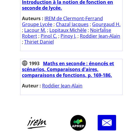
Introduction à la notion de fonction en
seconde de lycée.
Auteurs :
IREM de Clermont-Ferrand
Groupe Lycée
;
Chazal Jacques
;
Gourgaud H.
;
Lacour M.
;
Lopitaux Michèle
;
Noirfalise
Robert
;
Pinol C.
;
Pinoy J.
;
Roddier Jean-Alain
;
Thiriet Daniel
1993
Maths en seconde : énoncés et
scénarios. Comparaisons d'aires,
comparaisons de fonctions. p. 169-186.
Auteur :
Roddier Jean-Alain