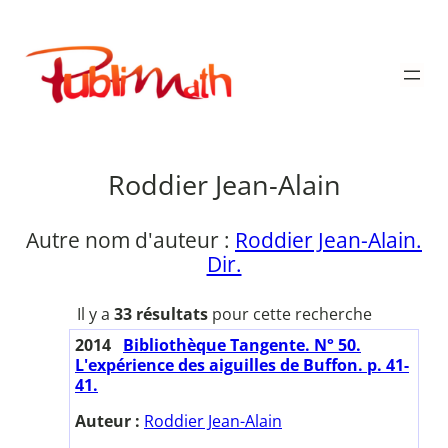
Aller
au
Publimath
contenu
Roddier Jean-Alain
Autre nom d'auteur :
Roddier Jean-Alain.
Dir.
Il y a
33 résultats
pour cette recherche
2014
Bibliothèque Tangente. N° 50.
L'expérience des aiguilles de Buffon. p. 41-
41.
Auteur :
Roddier Jean-Alain