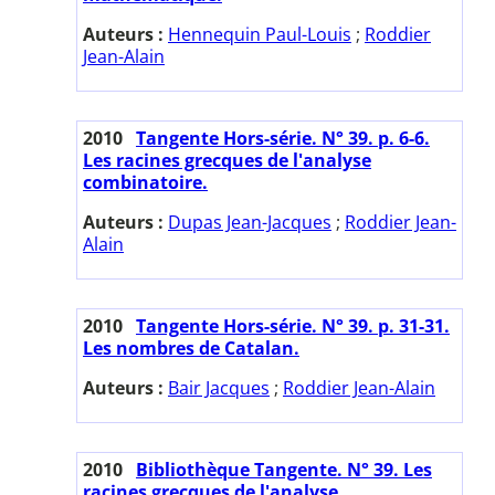
Auteurs :
Hennequin Paul-Louis
;
Roddier
Jean-Alain
2010
Tangente Hors-série. N° 39. p. 6-6.
Les racines grecques de l'analyse
combinatoire.
Auteurs :
Dupas Jean-Jacques
;
Roddier Jean-
Alain
2010
Tangente Hors-série. N° 39. p. 31-31.
Les nombres de Catalan.
Auteurs :
Bair Jacques
;
Roddier Jean-Alain
2010
Bibliothèque Tangente. N° 39. Les
racines grecques de l'analyse