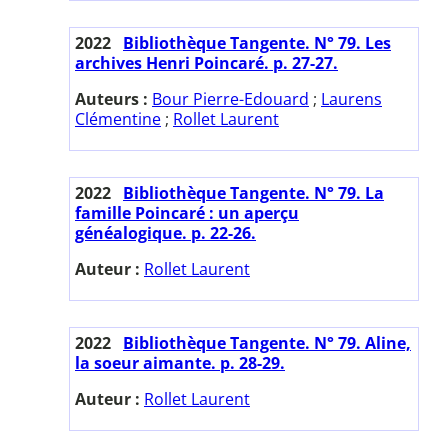
2022
Bibliothèque Tangente. N° 79. Les
archives Henri Poincaré. p. 27-27.
Auteurs :
Bour Pierre-Edouard
;
Laurens
Clémentine
;
Rollet Laurent
2022
Bibliothèque Tangente. N° 79. La
famille Poincaré : un aperçu
généalogique. p. 22-26.
Auteur :
Rollet Laurent
2022
Bibliothèque Tangente. N° 79. Aline,
la soeur aimante. p. 28-29.
Auteur :
Rollet Laurent