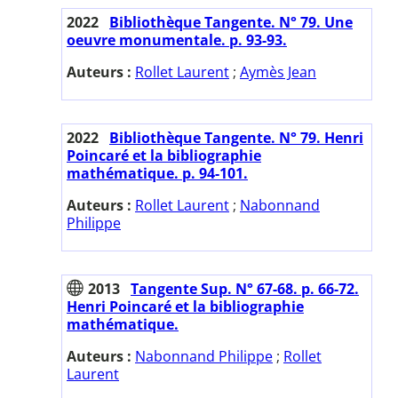
2022
Bibliothèque Tangente. N° 79. Une
oeuvre monumentale. p. 93-93.
Auteurs :
Rollet Laurent
;
Aymès Jean
2022
Bibliothèque Tangente. N° 79. Henri
Poincaré et la bibliographie
mathématique. p. 94-101.
Auteurs :
Rollet Laurent
;
Nabonnand
Philippe
2013
Tangente Sup. N° 67-68. p. 66-72.
Henri Poincaré et la bibliographie
mathématique.
Auteurs :
Nabonnand Philippe
;
Rollet
Laurent