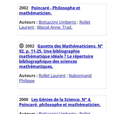
2002
Poincaré - Philosophe et
mathématicien.
Auteurs :
Bottazzini Umberto
;
Rollet
Laurent
;
Massé Anne. Trad.
2002
Gazette des Mathématiciens. N°
92. p. 11-25. Une bibliographie
mathématique idéale ? Le répertoire
bibliographique des sciences
mathématiques.
Auteurs :
Rollet Laurent
;
Nabonnand
Philippe
2000
Les Génies de la Science. N° 4.
Poincaré, philosophe et mathématicien.
Auteurs :
Bottazzini Umberto
;
Rollet