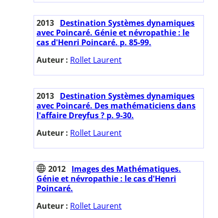
2013
Destination Systèmes dynamiques
avec Poincaré. Génie et névropathie : le
cas d'Henri Poincaré. p. 85-99.
Auteur :
Rollet Laurent
2013
Destination Systèmes dynamiques
avec Poincaré. Des mathématiciens dans
l'affaire Dreyfus ? p. 9-30.
Auteur :
Rollet Laurent
2012
Images des Mathématiques.
Génie et névropathie : le cas d'Henri
Poincaré.
Auteur :
Rollet Laurent