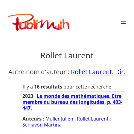
Aller
au
Publimath
contenu
Rollet Laurent
Autre nom d'auteur :
Rollet Laurent. Dir.
Il y a
16 résultats
pour cette recherche
2023
Le monde des mathématiques. Etre
membre du bureau des longitudes. p. 403-
447.
Auteurs :
Muller Julien
;
Rollet Laurent
;
Schiavon Martina