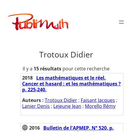
Aller
au
Publimath
contenu
Trotoux Didier
Il y a
15 résultats
pour cette recherche
2018
Les mathématiques et le réel.
Cancer et hasard : et les mathématiques ?
p. 225-240.
Auteurs :
Trotoux Didier
;
Faisant Jacques
;
Lanier Denis
;
Lejeune Jean
;
Morello Rémy
2016
Bulletin de l'APMEP. N° 520. p.