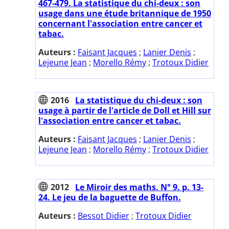
467-479. La statistique du chi-deux : son
usage dans une étude britannique de 1950
concernant l'association entre cancer et
tabac.
Auteurs :
Faisant Jacques
;
Lanier Denis
;
Lejeune Jean
;
Morello Rémy
;
Trotoux Didier
2016
La statistique du chi-deux : son
usage à partir de l'article de Doll et Hill sur
l'association entre cancer et tabac.
Auteurs :
Faisant Jacques
;
Lanier Denis
;
Lejeune Jean
;
Morello Rémy
;
Trotoux Didier
2012
Le Miroir des maths. N° 9. p. 13-
24. Le jeu de la baguette de Buffon.
Auteurs :
Bessot Didier
;
Trotoux Didier