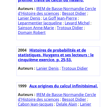
Auteurs :
IREM de Basse-Normandie Cercle
d'Histoire des sciences
;
Bessot Didier
;
Lanier Denis
;
Le Goff Jean-Pierre
;
Leparmentier Jacqueline
;
Levard Michel
;
Sainson Anne-Marie
;
Trotoux Didier
;
Domain Robert
2004
Histoires de probabilités et de
statistiques. Huygens et ses lecteurs : le
cinquième exercice. p. 25-53.
Auteurs :
Lanier Denis
;
Trotoux Didier
1999
Aux origines du calcul infinitésimal.
Auteurs :
IREM de Basse-Normandie Cercle
d'Histoire des sciences
;
Bessot Didier
;
Cabon Jean-Jacques
;
Delale Alain
;
Lanier