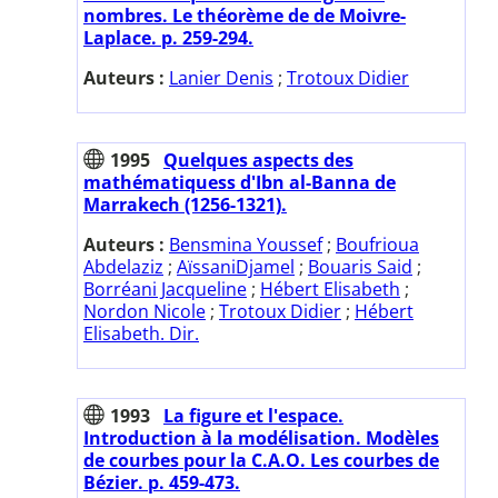
nombres. Le théorème de de Moivre-
Laplace. p. 259-294.
Auteurs :
Lanier Denis
;
Trotoux Didier
1995
Quelques aspects des
mathématiquess d'Ibn al-Banna de
Marrakech (1256-1321).
Auteurs :
Bensmina Youssef
;
Boufrioua
Abdelaziz
;
AïssaniDjamel
;
Bouaris Said
;
Borréani Jacqueline
;
Hébert Elisabeth
;
Nordon Nicole
;
Trotoux Didier
;
Hébert
Elisabeth. Dir.
1993
La figure et l'espace.
Introduction à la modélisation. Modèles
de courbes pour la C.A.O. Les courbes de
Bézier. p. 459-473.