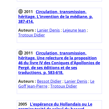
2011
Circulation, transmission,
héritage. L'invention de la médiane. p.
387-414.
Auteurs :
Lanier Denis
;
Lejeune Jean
;
Trotoux Didier
2011
Circulation, transmission,
héritage. Une relecture de la proposition
46 du livre IV des Coniques d'Apollonios de
Pergé, de ses éditions et de ses
traductions. p. 583-618.
Auteurs :
Bessot Didier
;
Lanier Denis
;
Le
Goff Jean-Pierre
;
Trotoux Didier
2005
L'espérance du Hollandais ou Le
premier traité de calcul du hasard.