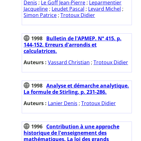
Denis
;
Le Goff Jean-Pierre
;
Leparmentier
Jacqueline
;
Leudet Pascal
;
Levard Michel
;
Simon Patrice
;
Trotoux Didier
1998
Bulletin de l'APMEP. N° 415. p.
144-152. Erreurs d'arrondis et
calculatrices.
Auteurs :
Vassard Christian
;
Trotoux Didier
1998
Analyse et démarche analytique.
La formule de Stirling. p. 231-286.
Auteurs :
Lanier Denis
;
Trotoux Didier
1996
Contribution à une approche
historique de l'enseignement des
mathématiques. La loi des grands