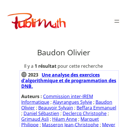
Aller
au
Publimath
contenu
Baudon Olivier
Il y a
1 résultat
pour cette recherche
2023
Une analyse des exercices
d'algorithmique et de programmation des
DNB.
Auteurs :
Commission inter-IREM
Informatique
;
Alayrangues Sylvie
;
Baudon
Olivier
;
Beauvoir Sylvain
;
Beffara Emmanuel
;
Daniel Sébastien
;
Declercq Christophe
;
Grimaud Asli
;
Héam Anne
;
Marquet
Philippe
;
Masseron Jean-Christophe
;
Meyer