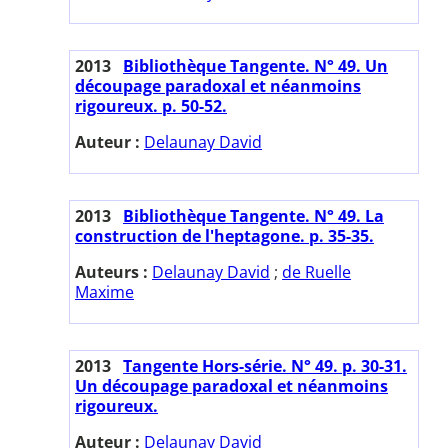
2013
Bibliothèque Tangente. N° 49. Un
découpage paradoxal et néanmoins
rigoureux. p. 50-52.
Auteur :
Delaunay David
2013
Bibliothèque Tangente. N° 49. La
construction de l'heptagone. p. 35-35.
Auteurs :
Delaunay David
;
de Ruelle
Maxime
2013
Tangente Hors-série. N° 49. p. 30-31.
Un découpage paradoxal et néanmoins
rigoureux.
Auteur :
Delaunay David