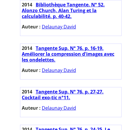
2014
Bibliothèque Tangente. N° 52.
Alonzo Church, Alan Turing et la
calculabilité. p. 40-42.
Auteur :
Delaunay David
2014
Tangente Sup. N° 76. p. 16-19.
Améliorer la compression d'images avec
les ondelettes.
Auteur :
Delaunay David
2014
Tangente Sup. N° 76. p. 27-27.
Cocktail exo-tic n°11.
Auteur :
Delaunay David
2014
Tangente Sup. N° 76. p. 24-25. Le