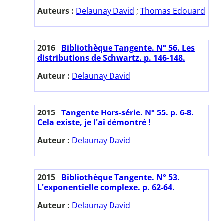
Auteurs :
Delaunay David
;
Thomas Edouard
2016
Bibliothèque Tangente. N° 56. Les
distributions de Schwartz. p. 146-148.
Auteur :
Delaunay David
2015
Tangente Hors-série. N° 55. p. 6-8.
Cela existe, je l'ai démontré !
Auteur :
Delaunay David
2015
Bibliothèque Tangente. N° 53.
L'exponentielle complexe. p. 62-64.
Auteur :
Delaunay David