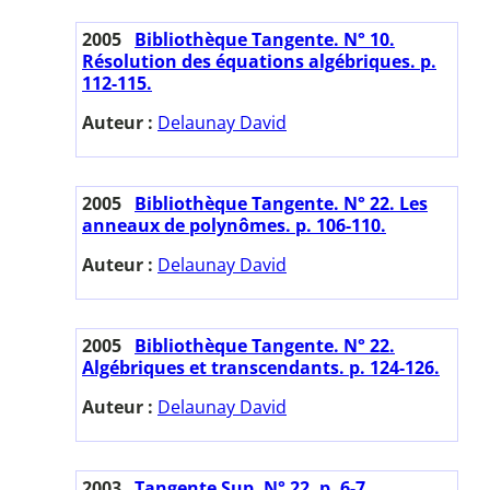
2005
Bibliothèque Tangente. N° 10.
Résolution des équations algébriques. p.
112-115.
Auteur :
Delaunay David
2005
Bibliothèque Tangente. N° 22. Les
anneaux de polynômes. p. 106-110.
Auteur :
Delaunay David
2005
Bibliothèque Tangente. N° 22.
Algébriques et transcendants. p. 124-126.
Auteur :
Delaunay David
2003
Tangente Sup. N° 22. p. 6-7.