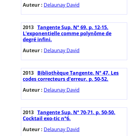
Auteur :
Delaunay David
2013
Tangente Sup. N° 69. p. 12-15.
L'exponentielle comme polynôme de
degré infini.
Auteur :
Delaunay David
2013
Bibliothèque Tangente. N° 47. Les
codes correcteurs d'erreur. p. 50-52.
Auteur :
Delaunay David
2013
Tangente Sup. N° 70-71. p. 50-50.
Cocktail exo-tic n°6.
Auteur :
Delaunay David