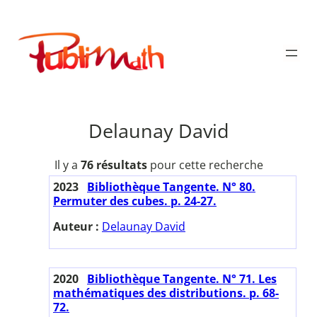
Aller
au
Publimath
contenu
Delaunay David
Il y a
76 résultats
pour cette recherche
2023
Bibliothèque Tangente. N° 80.
Permuter des cubes. p. 24-27.
Auteur :
Delaunay David
2020
Bibliothèque Tangente. N° 71. Les
mathématiques des distributions. p. 68-
72.