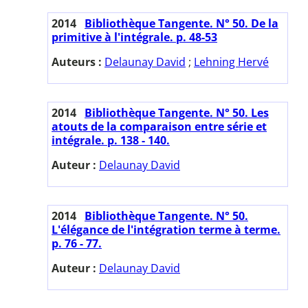
2014
Bibliothèque Tangente. N° 50. De la
primitive à l'intégrale. p. 48-53
Auteurs :
Delaunay David
;
Lehning Hervé
2014
Bibliothèque Tangente. N° 50. Les
atouts de la comparaison entre série et
intégrale. p. 138 - 140.
Auteur :
Delaunay David
2014
Bibliothèque Tangente. N° 50.
L'élégance de l'intégration terme à terme.
p. 76 - 77.
Auteur :
Delaunay David