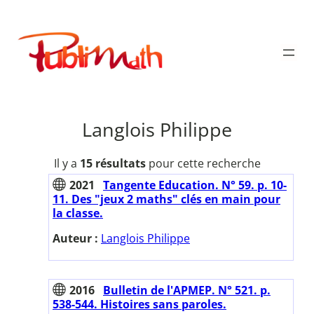
Aller
au
Publimath
contenu
Langlois Philippe
Il y a
15 résultats
pour cette recherche
2021
Tangente Education. N° 59. p. 10-
11. Des "jeux 2 maths" clés en main pour
la classe.
Auteur :
Langlois Philippe
2016
Bulletin de l'APMEP. N° 521. p.
538-544. Histoires sans paroles.