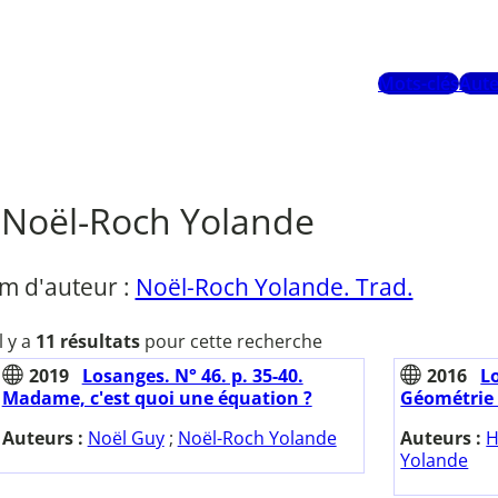
Mots-clés
Aute
Noël-Roch Yolande
m d'auteur :
Noël-Roch Yolande. Trad.
Il y a
11 résultats
pour cette recherche
2019
Losanges. N° 46. p. 35-40.
2016
Lo
Madame, c'est quoi une équation ?
Géométrie 
Auteurs :
Noël Guy
;
Noël-Roch Yolande
Auteurs :
H
Yolande