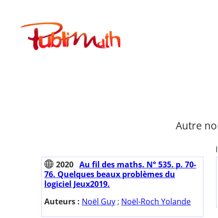
Aller
au
Publimath
contenu
Autre no
2020
Au fil des maths. N° 535. p. 70-
76. Quelques beaux problèmes du
logiciel Jeux2019.
Auteurs :
Noël Guy
;
Noël-Roch Yolande