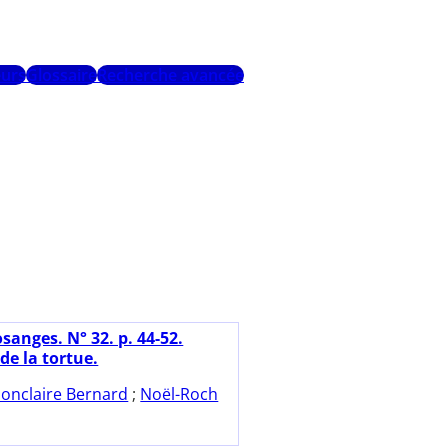
urs
Glossaire
Recherche avancée
sanges. N° 32. p. 44-52.
de la tortue.
onclaire Bernard
;
Noël-Roch