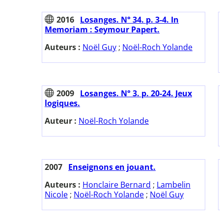
2016
Losanges. N° 34. p. 3-4. In
Memoriam : Seymour Papert.
Auteurs :
Noël Guy
;
Noël-Roch Yolande
2009
Losanges. N° 3. p. 20-24. Jeux
logiques.
Auteur :
Noël-Roch Yolande
2007
Enseignons en jouant.
Auteurs :
Honclaire Bernard
;
Lambelin
Nicole
;
Noël-Roch Yolande
;
Noël Guy