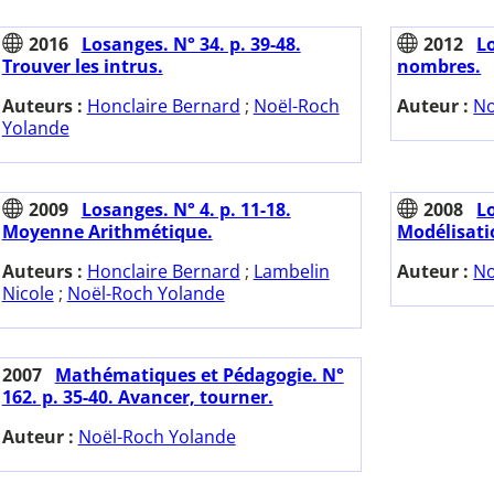
2016
Losanges. N° 34. p. 39-48.
2012
Lo
Trouver les intrus.
nombres.
Auteurs :
Honclaire Bernard
;
Noël-Roch
Auteur :
No
Yolande
2009
Losanges. N° 4. p. 11-18.
2008
Lo
Moyenne Arithmétique.
Modélisatio
Auteurs :
Honclaire Bernard
;
Lambelin
Auteur :
No
Nicole
;
Noël-Roch Yolande
2007
Mathématiques et Pédagogie. N°
162. p. 35-40. Avancer, tourner.
Auteur :
Noël-Roch Yolande